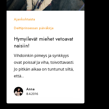
Ajankohtaista
Deittiprinsessan päiväkirja
Hymyilevät miehet vetoavat
naisiin!
Vihdoinkin pimeys ja synkkyys
ovat poissa! Ja viha, toivottavasti.
Jo pitkän aikaa on tuntunut siltä,
että…
Anna
8.4.2016