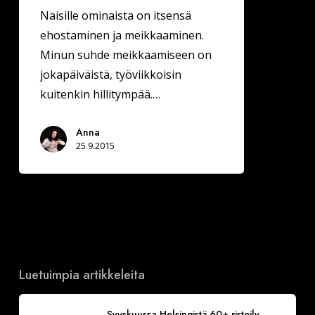
Naisille ominaista on itsensä
ehostaminen ja meikkaaminen.
Minun suhde meikkaamiseen on
jokapäiväistä, työviikkoisin
kuitenkin hillitympää.…
Anna
25.9.2015
Luetuimpia artikkeleita
Syyskuussa Helsingistä 60+ risteily