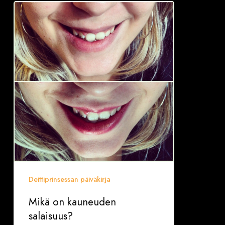
Mikä
on
kauneuden
salaisuus?
Deittiprinsessan päiväkirja
Mikä on kauneuden
salaisuus?