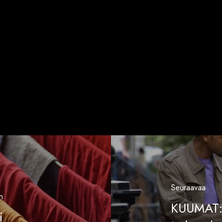
Seuraavaa
n
KUUMAT: 
i