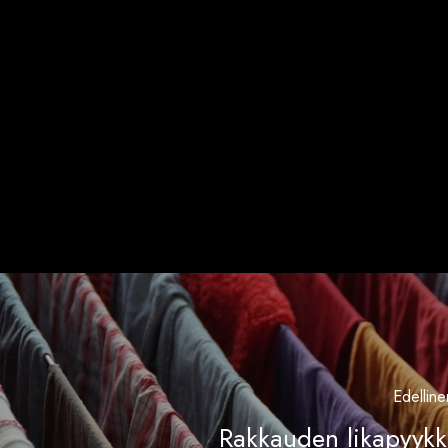
Edelline
Rakkauden likapyykk