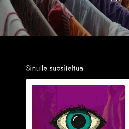
Sinulle suositeltua
Näillä
neljällä
(4)
vinkillä
teet
aloitteen