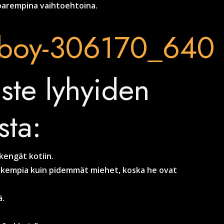
parempina vaihtoehtoina.
te lyhyiden
sta:
kengät kotiin.
uskempia kuin pidemmät miehet, koska he ovat
ä.