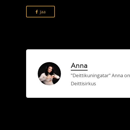
Jaa
Anna
"Deittikuningatar" Anna on
Deittisirkus