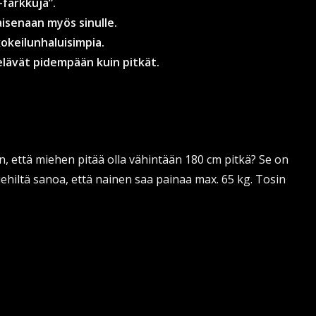
-farkkuja”.
aisenaan myös sinulle.
okeilunhaluisimpia.
ävät pidempään kuin pitkät.
an, että miehen pitää olla vähintään 180 cm pitkä? Se on
iehiltä sanoa, että nainen saa painaa max. 65 kg. Tosin