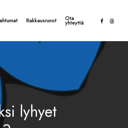
Ota
facebook
threads
ahtumat
Rakkausrunot
yhteyttä
si lyhyet