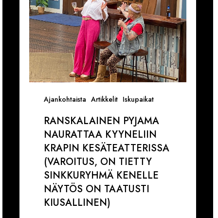
(VAROITUS,
ON
TIETTY
SINKKURYHMÄ
KENELLE
NÄYTÖS
ON
TAATUSTI
Ajankohtaista
Artikkelit
Iskupaikat
KIUSALLINEN)
RANSKALAINEN PYJAMA
NAURATTAA KYYNELIIN
KRAPIN KESÄTEATTERISSA
(VAROITUS, ON TIETTY
SINKKURYHMÄ KENELLE
NÄYTÖS ON TAATUSTI
KIUSALLINEN)