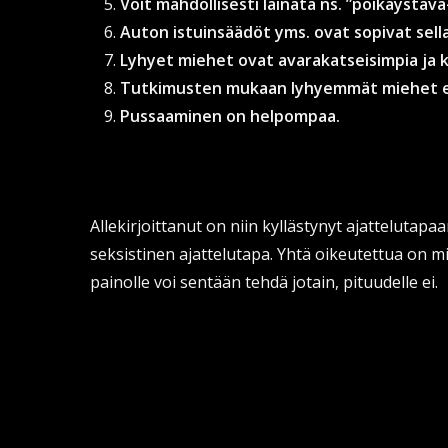
Voit mahdollisesti lainata ns. ”poikaystävä
Auton istuinsäädöt yms. ovat sopivat sell
Lyhyet miehet ovat avarakatseisimpia ja k
Tutkimusten mukaan lyhyemmät miehet el
Pussaaminen on helpompaa.
Allekirjoittanut on niin kyllästynyt ajattelutapa
seksistinen ajattelutapa. Yhtä oikeutettua on m
painolle voi sentään tehdä jotain, pituudelle ei.