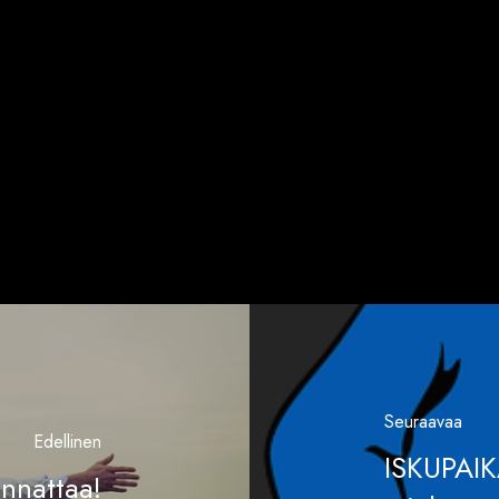
Seuraavaa
Edellinen
ISKUPAIK
nnattaa!