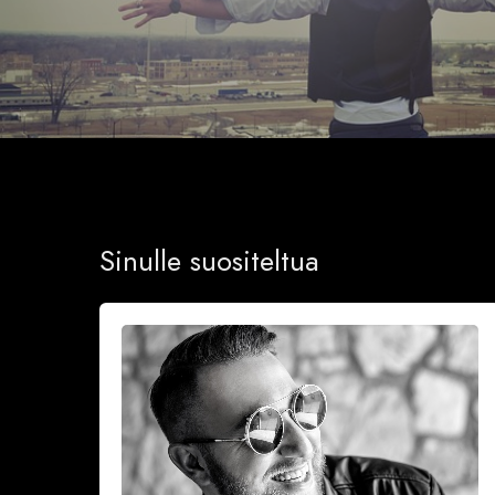
Sinulle suositeltua
Onnea
ja
iloa