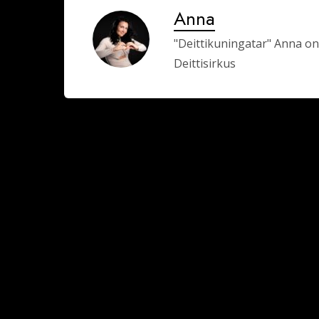
Anna
"Deittikuningatar" Anna on
Deittisirkus