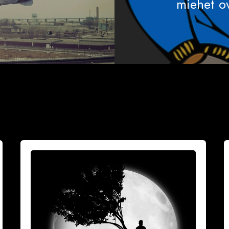
miehet o
Vuoksesi
M
sun
h