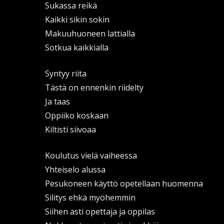
Sukassa reikä
Kaikki sikin sokin
Makuuhuoneen lattialla
Sotkua kaikkialla
Syntyy riita
Tästä on ennenkin riidelty
Ja taas
Oppiiko koskaan
Kiltisti siivoaa
Koulutus vielä vaiheessa
Yhteiselo alussa
Pesukoneen käyttö opetellaan huomenna
Silitys ehkä myöhemmin
Siihen asti opettaja ja oppilas