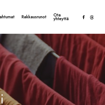
Ota
facebook
threads
ahtumat
Rakkausrunot
yhteyttä
i