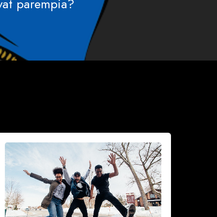
vat parempia?
iksi
idastaa