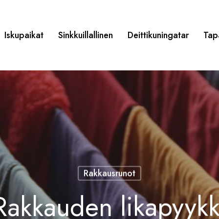
Iskupaikat
Sinkkuillallinen
Deittikuningatar
Tap
Rakkausrunot
Rakkauden likapyykk