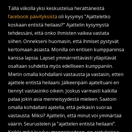
Tällä viikolla yksi keskustelua herättäneistä
facebook päivityksistä
oli kysymys ”Ajatteletko
koskaan entistä heilaasi?” Ajattelin kysymystä
tehdessäni, että onko ihmisten vaikea vastata
siihen. Onnekseni huomasin, että ihmiset pystyvät
kertomaan asiasta. Monilla on entisen kumppaninsa
kanssa lapsia. Lapset ymmärrettävästi ylläpitävät
osaltaan suhdetta myös edelliseen kumppaniin.
Mietin omalla kohdallani vastausta ja vastasin, etten
ajattele entistä heilaani. Jälkeenpäin ajateltuani en
tiennyt vastasinko oikein. Joskus varmasti kaikilla
palaa jokin asia menneisyydestä mieleen. Saatoin
omalla kohdallani ajatella, että pelkäsin suoraa
vastausta. Miksi? Ajattelin, että minut voi ymmärtää
väärin. Seurustelen ja ”ajattelen entistä heilaani”.
Kaikki mikä kuuluu menneisyyteen, on ajatuksissa