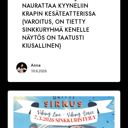
NAURATTAA KYYNELIIN
KRAPIN KESÄTEATTERISSA
(VAROITUS, ON TIETTY
SINKKURYHMÄ KENELLE
NÄYTÖS ON TAATUSTI
KIUSALLINEN)
Anna
10.6.2026
Minkälainen
on
tyypillinen
sinkkuristeilijä?