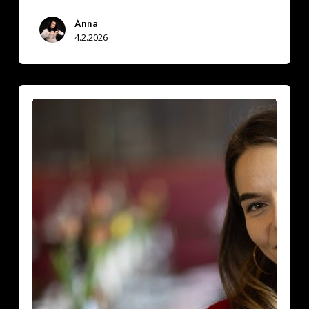
Anna
4.2.2026
Seksologi
Sara
Salvén:
Sinkkuna
voit
haluta
sellaista
seksiä
kuin
haluat