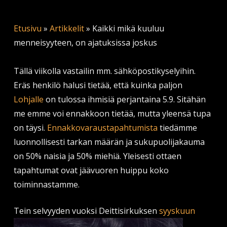
Etusivu
»
Artikkelit
»
Kaikki mikä kuuluu
menneisyyteen, on ajatuksissa joskus
Tällä viikolla vastailin mm. sähköpostikyselyihin.
Eräs henkilö halusi tietää, että kuinka paljon
Lohjalle
on tulossa ihmisiä perjantaina 5.9. Sitähän
me emme voi ennakkoon tietää, mutta yleensä tupa
on täysi.
Ennakkovaraustapahtumista
tiedämme
luonnollisesti tarkan määrän ja sukupuolijakauma
on 50% naisia ja 50% miehiä. Yleisesti ottaen
tapahtumat ovat jäävuoren huippu koko
toiminnastamme.
Tein selvyyden vuok
si Deittisirkuksen
syyskuun