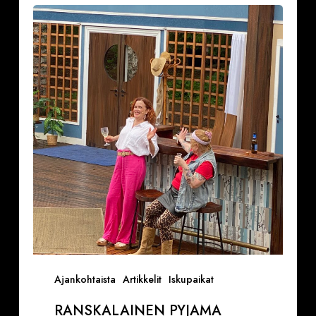
pyjama
naurattaa
kyyneliin
Krapin
kesäteatterissa
(VAROITUS,
ON
TIETTY
SINKKURYHMÄ
KENELLE
NÄYTÖS
ON
TAATUSTI
KIUSALLINEN)
Ajankohtaista
Artikkelit
Iskupaikat
RANSKALAINEN PYJAMA