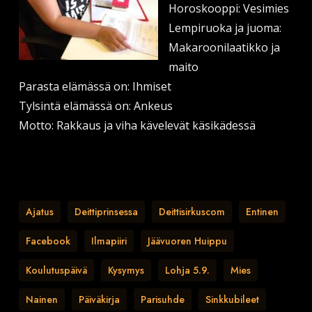
Horoskooppi: Vesimies
Lempiruoka ja juoma:
Makaroonilaatikko ja
maito
Parasta elämässä on: Ihmiset
Tylsintä elämässä on: Ankeus
Motto: Rakkaus ja viha kävelevät käsikädessä
Ajatus
Deittiprinsessa
Deittisirkuscom
Entinen
Facebook
Ilmapiiri
Jäävuoren Huippu
Koulutuspäivä
Kysymys
Lohja 5.9.
Mies
Nainen
Päiväkirja
Parisuhde
Sinkkubileet