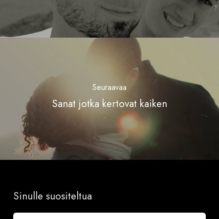
Seuraavaa
Sanat jotka kertovat kaiken
Sinulle suositeltua
Ranskalainen