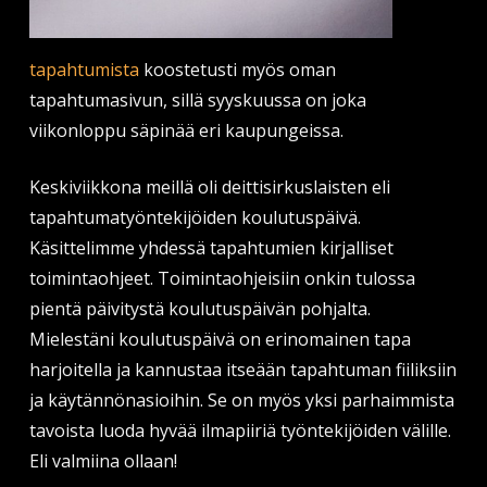
tapahtumista
koostetusti myös oman
tapahtumasivun, sillä syyskuussa on joka
viikonloppu säpinää eri kaupungeissa.
Keskiviikkona meillä oli deittisirkuslaisten eli
tapahtumatyöntekijöiden koulutuspäivä.
Käsittelimme yhdessä tapahtumien kirjalliset
toimintaohjeet. Toimintaohjeisiin onkin tulossa
pientä päivitystä koulutuspäivän pohjalta.
Mielestäni koulutuspäivä on erinomainen tapa
harjoitella ja kannustaa itseään tapahtuman fiiliksiin
ja käytännönasioihin. Se on myös yksi parhaimmista
tavoista luoda hyvää ilmapiiriä työntekijöiden välille.
Eli valmiina ollaan!