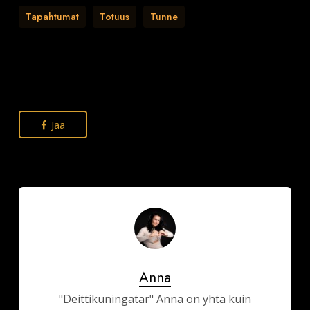
Tapahtumat
Totuus
Tunne
Jaa
Anna
"Deittikuningatar" Anna on yhtä kuin