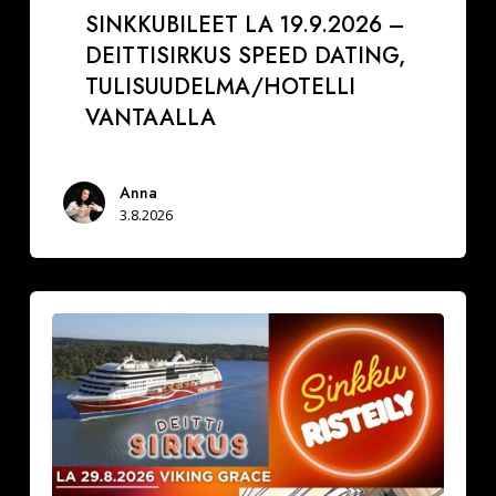
SINKKUBILEET LA 19.9.2026 –
DEITTISIRKUS SPEED DATING,
TULISUUDELMA/HOTELLI
VANTAALLA
Anna
3.8.2026
La
29.8.2026
Varaa
paikkasi
Sinkkuristeilylle
ja
Deittisirkus