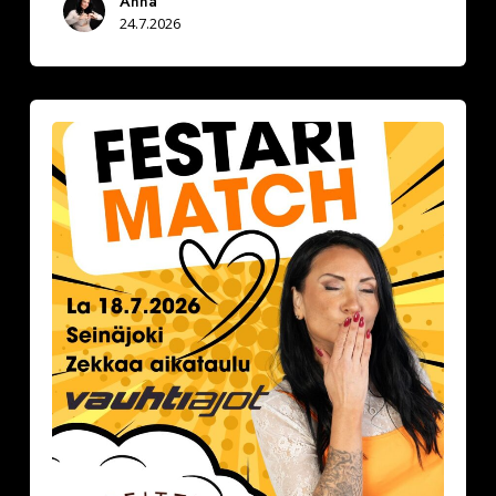
Anna
24.7.2026
Festarimatch
by
Deittisirkus
la
18.7.2026,
klo
16.30-
17.30
VAUHTIAJOT