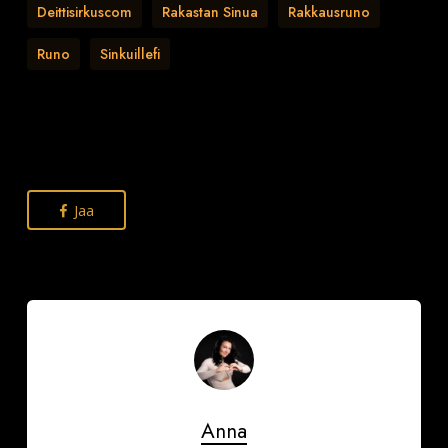
Deittisirkuscom
Rakastan Sinua
Rakkausruno
Runo
Sinkuillefi
Jaa
Anna