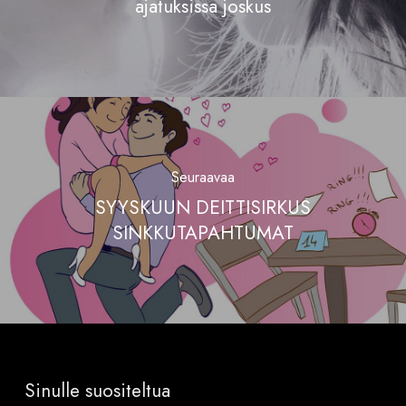
ajatuksissa joskus
Seuraavaa
SYYSKUUN DEITTISIRKUS
SINKKUTAPAHTUMAT
Sinulle suositeltua