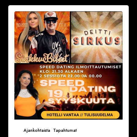
Sinkkubileet
la
19.9.2026
–
Deittisirkus
Speed
Dating,
Tulisuudelma/Hotelli
Vantaalla
Ajankohtaista
Tapahtumat