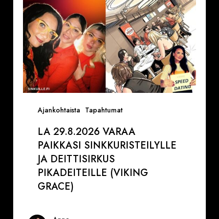
pikadeiteille
(Viking
Grace)
Ajankohtaista
Tapahtumat
LA 29.8.2026 VARAA
PAIKKASI SINKKURISTEILYLLE
JA DEITTISIRKUS
PIKADEITEILLE (VIKING
GRACE)