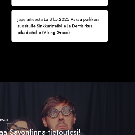
La 31.5.2025 Varaa paikkasi
Jape
aiheesta
suositulle Sinkkuristeilylle ja Deittisirkus
pikadeiteille (Viking Grace)
avaa
aa Savonlinna-tietoutesi!