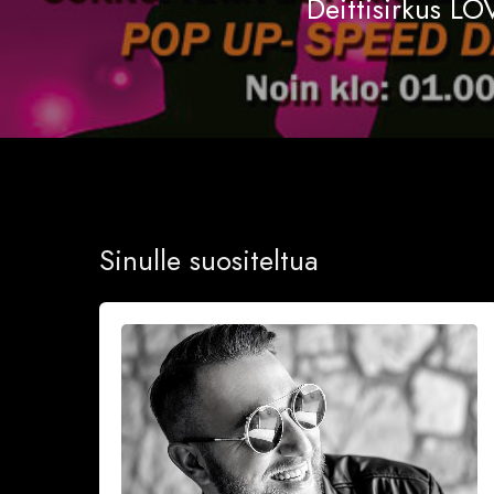
Deittisirkus L
Sinulle suositeltua
Onnea
ja
iloa