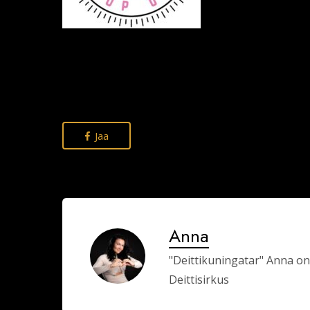
Jaa
Anna
"Deittikuningatar" Anna on
Deittisirkus