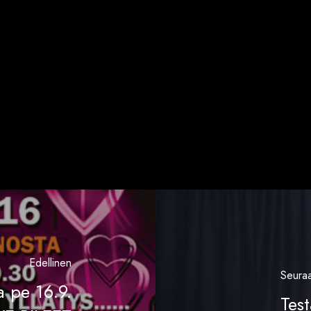
Edellinen
Seura
a pe 16.9.
Test