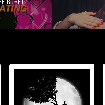
OVE BILEET
Vuoksesi
M
sun
h