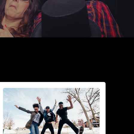
iksi
idastaa