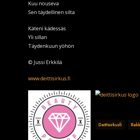
Kuu nouseva
Sen täydellinen silta
Käteni kädessäs
Yli sillan
Täydenkuun yöhön
© Jussi Erkkilä
www.deittisirkus.fi
Deittisirkusfi
Rakk