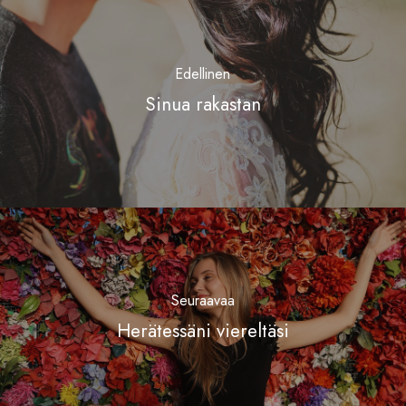
Edellinen
Sinua rakastan
Seuraavaa
Herätessäni viereltäsi