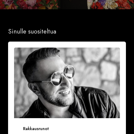
Sinulle suositeltua
Onnea
ja
iloa
Rakkausrunot