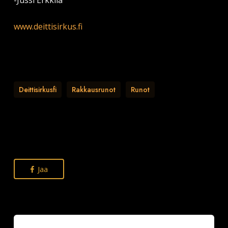
-Jussi Erkkilä
www.deittisirkus.fi
Deittisirkusfi
Rakkausrunot
Runot
Jaa