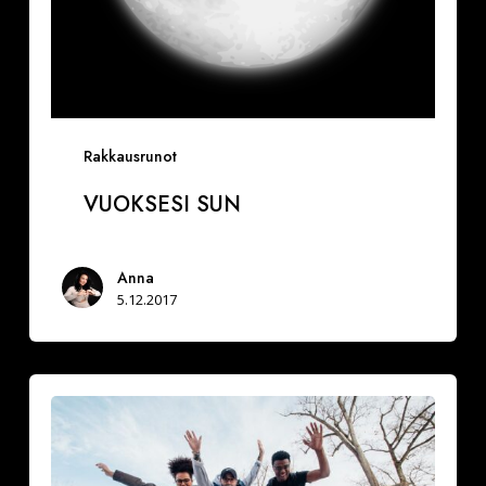
Rakkausrunot
VUOKSESI SUN
Anna
5.12.2017
Miksi
hidastaa