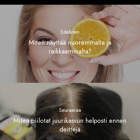
Edellinen
Miten näyttää nuoremmalta ja
raikkaammalta?
Seuraavaa
Miten piilotat juurikasvun helposti ennen
deittejä