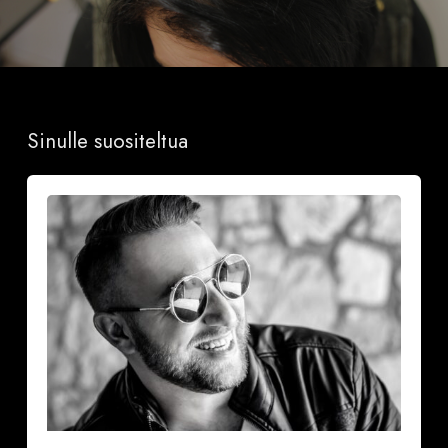
Sinulle suositeltua
Onnea
ja
iloa