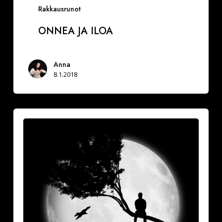
Rakkausrunot
ONNEA JA ILOA
Anna
8.1.2018
Vuoksesi
sun