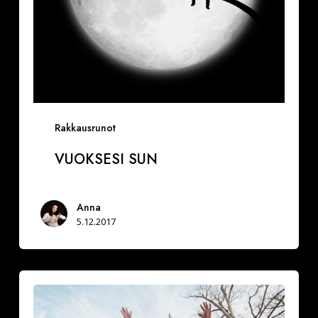
Rakkausrunot
VUOKSESI SUN
Anna
5.12.2017
Miksi
hidastaa