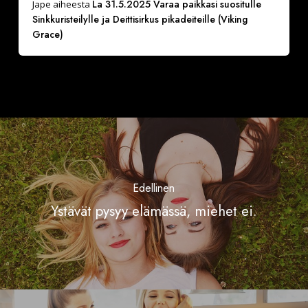
La 31.5.2025 Varaa paikkasi suositulle
Jape
aiheesta
Sinkkuristeilylle ja Deittisirkus pikadeiteille (Viking
Grace)
Edellinen
Ystävät pysyy elämässä, miehet ei.