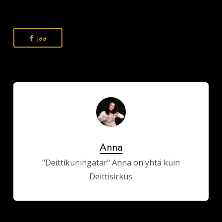
Jaa
Anna
"Deittikuningatar" Anna on yhtä kuin
Deittisirkus