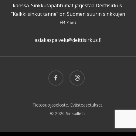
kanssa. Sinkkutapahtumat järjestää Deittisirkus.
"Kaikki sinkut tänne" on Suomen suurin sinkkujen
FB-sivu
asiakaspalvelu@deittisirkus.fi
facebook
threads
Tietosuojaseloste.
Evästeasetukset.
© 2026 Sinkuille.fi.