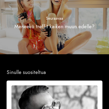
Seuraavaa
Meneekö treffit kaiken muun edelle?
Sinulle suositeltua
Onnea
ja
iloa