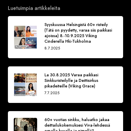
Luetuimpia artikkeleita
Syyskuussa Helsingistä 60+ risteily
(Tätä on pyydetty, varaa siis paikkasi
ajoissa) 8.-10.9.2025 Viking
Cinderella Hki-Tukholma
8.7.2025
La 30.8.2025 Varaa paikkasi
Sinkkuristeilylle ja Deittisirkus
pikadeiteille (Viking Grace)
7.7.2025
60+ vuotias sinkku, haluatko jakaa
deittailukokemuksesi Viva-lehdessä
omalla kuvalla ja nimellä?