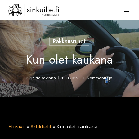
Skip
Valik
to
Sulje
main
valikk
content
Rakkausrunot
Kun olet kaukana
Kirjoittaja:
Anna
19.8.2015
Ei kommentteja
Etusivu
»
Artikkelit
»
Kun olet kaukana