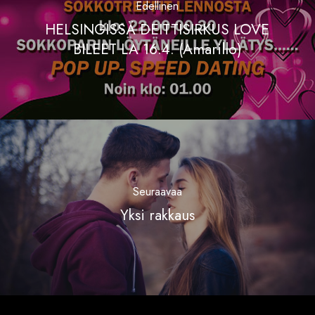
Edellinen
HELSINGISSÄ DEITTISIRKUS LOVE
BILEET LA 16.4. (Amarillo)
Seuraavaa
Yksi rakkaus