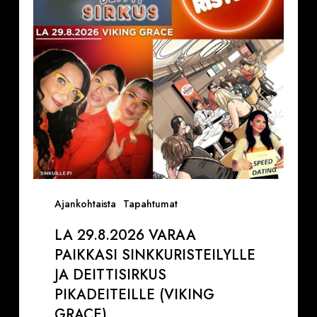
Sinkkuristeilylle
ja
Deittisirkus
pikadeiteille
(Viking
Grace)
Ajankohtaista
Tapahtumat
LA 29.8.2026 VARAA
PAIKKASI SINKKURISTEILYLLE
JA DEITTISIRKUS
PIKADEITEILLE (VIKING
GRACE)