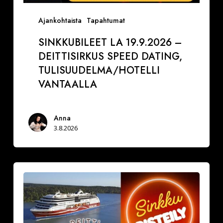
Ajankohtaista
Tapahtumat
SINKKUBILEET LA 19.9.2026 –
DEITTISIRKUS SPEED DATING,
TULISUUDELMA/HOTELLI
VANTAALLA
Anna
3.8.2026
La
29.8.2026
Varaa
paikkasi