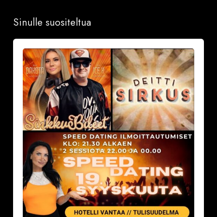
Sinulle suositeltua
Sinkkubileet
la
19.9.2026
–
Deittisirkus
Speed
Dating,
Tulisuudelma/Hotelli
Vantaalla