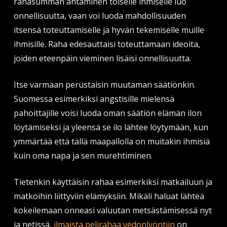
rahasumman antaminen toiselle ihmiselle luo
onnellisuutta, vaan voi luoda mahdollisuuden
itsensä toteuttamiselle ja hyvän tekemiselle muille
ihmisille. Raha edesauttaisi toteuttamaan ideoita,
joiden eteenpäin vieminen lisäisi onnellisuutta.
Itse varmaan perustaisin muutaman säätiönkin.
Suomessa esimerkiksi angstisille mielensä
pahoittajille voisi luoda oman säätiön elämän ilon
löytämiseksi ja yleensä se ilo lähtee löytymään, kun
ymmärtää että tällä maapallolla on muitakin ihmisiä
kuin oma napa ja sen murehtiminen.
Tietenkin käyttäisin rahaa esimerkiksi matkailuun ja
matkoihin liittyviin elämyksiin. Mikäli haluat lähteä
kokeilemaan onneasi valuutan metsästämisessä nyt
ja netissä,
ilmaista pelirahaa vedonlyöntiin
on