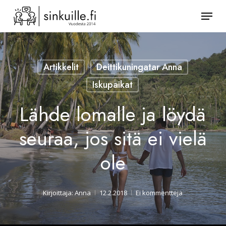
Skip
Valik
to
Sulje
main
valikk
content
Artikkelit
Deittikuningatar Anna
Iskupaikat
Lähde lomalle ja löydä
seuraa, jos sitä ei vielä
ole
Kirjoittaja:
Anna
12.2.2018
Ei kommentteja