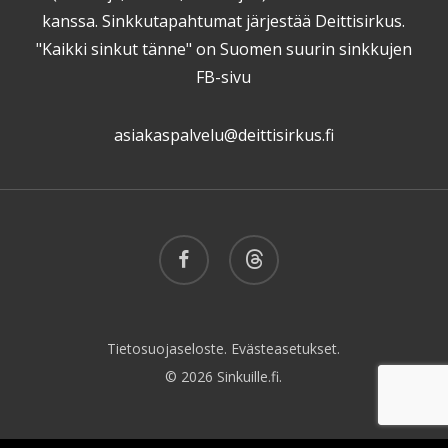
kanssa. Sinkkutapahtumat järjestää Deittisirkus.
"Kaikki sinkut tänne" on Suomen suurin sinkkujen
FB-sivu
asiakaspalvelu@deittisirkus.fi
facebook
threads
Tietosuojaseloste.
Evästeasetukset.
© 2026 Sinkuille.fi.