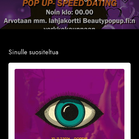
Sinulle suositeltua
Näillä
neljällä
(4)
vinkillä
teet
aloitteen
Downtown
Calling-
festareilla