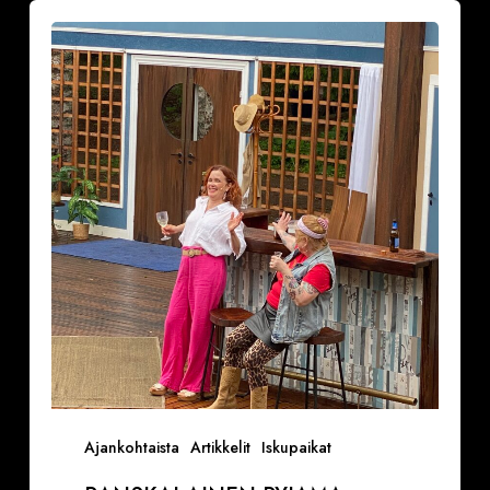
Ranskalainen
pyjama
naurattaa
kyyneliin
Krapin
kesäteatterissa
(VAROITUS,
ON
TIETTY
SINKKURYHMÄ
KENELLE
NÄYTÖS
ON
TAATUSTI
KIUSALLINEN)
Ajankohtaista
Artikkelit
Iskupaikat