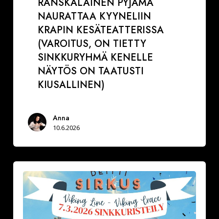
RANSKALAINEN PYJAMA
NAURATTAA KYYNELIIN
KRAPIN KESÄTEATTERISSA
(VAROITUS, ON TIETTY
SINKKURYHMÄ KENELLE
NÄYTÖS ON TAATUSTI
KIUSALLINEN)
Anna
10.6.2026
Minkälainen
on
tyypillinen
sinkkuristeilijä?