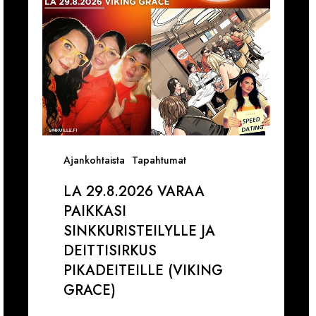
ja
k
Deittisirkus
1
pikadeiteille
1
(Viking
V
Grace)
Ajankohtaista
Tapahtumat
LA 29.8.2026 VARAA
PAIKKASI
SINKKURISTEILYLLE JA
DEITTISIRKUS
PIKADEITEILLE (VIKING
GRACE)