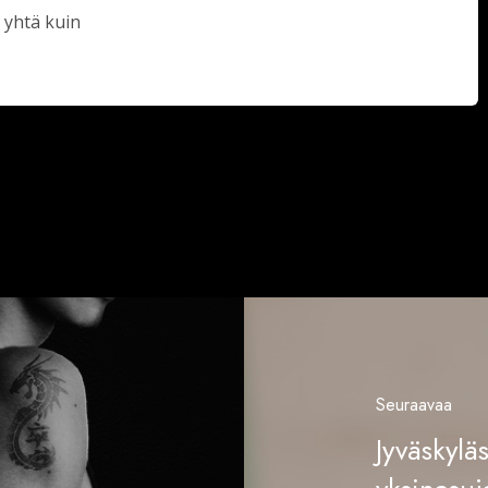
 yhtä kuin
Seuraavaa
Jyväskyl
n