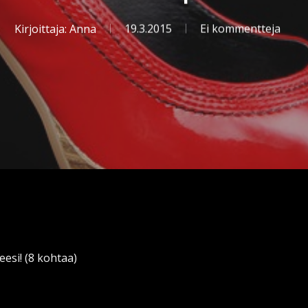
Kirjoittaja:
Anna
19.3.2015
Ei kommentteja
esi! (8 kohtaa)