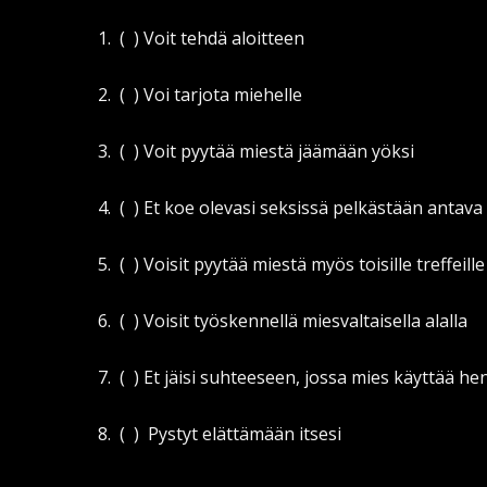
1. ( ) Voit tehdä aloitteen
2. ( ) Voi tarjota miehelle
3. ( ) Voit pyytää miestä jäämään yöksi
4. ( ) Et koe olevasi seksissä pelkästään antava
5. ( ) Voisit pyytää miestä myös toisille treffeille
6. ( ) Voisit työskennellä miesvaltaisella alalla
7. ( ) Et jäisi suhteeseen, jossa mies käyttää he
8. ( ) Pystyt elättämään itsesi