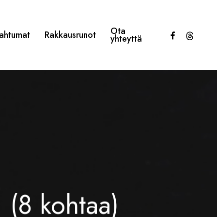
Ota
facebook
threads
ahtumat
Rakkausrunot
yhteyttä
 (8 kohtaa)