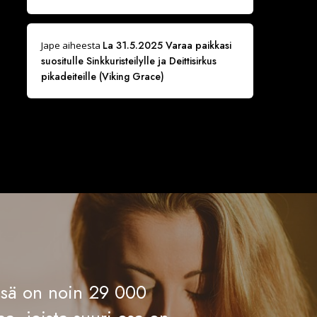
La 31.5.2025 Varaa paikkasi
Jape
aiheesta
suositulle Sinkkuristeilylle ja Deittisirkus
pikadeiteille (Viking Grace)
ässä on noin 29 000