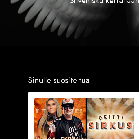
Siivenisku kerrallaa
Sinulle suositeltua
Sinkkubileet
la
19.9.2026
–
Deittisirkus