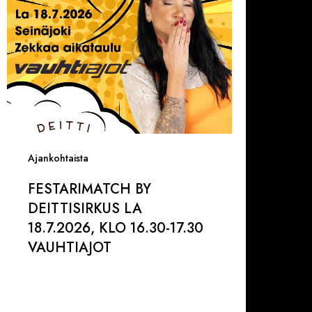
lo
6.30-
7.30
AUHTIAJOT
Ajankohtaista
FESTARIMATCH BY
DEITTISIRKUS LA
18.7.2026, KLO 16.30-17.30
VAUHTIAJOT