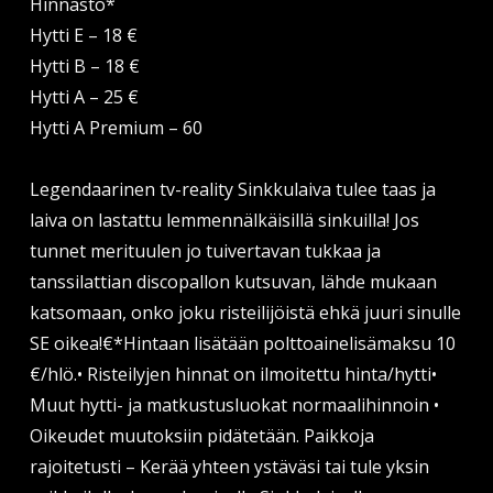
Hinnasto*
Hytti E – 18 €
Hytti B – 18 €
Hytti A – 25 €
Hytti A Premium – 60
Legendaarinen tv-reality Sinkkulaiva tulee taas ja
laiva on lastattu lemmennälkäisillä sinkuilla! Jos
tunnet merituulen jo tuivertavan tukkaa ja
tanssilattian discopallon kutsuvan, lähde mukaan
katsomaan, onko joku risteilijöistä ehkä juuri sinulle
SE oikea!€*Hintaan lisätään polttoainelisämaksu 10
€/hlö.• Risteilyjen hinnat on ilmoitettu hinta/hytti•
Muut hytti- ja matkustusluokat normaalihinnoin •
Oikeudet muutoksiin pidätetään. Paikkoja
rajoitetusti – Kerää yhteen ystäväsi tai tule yksin