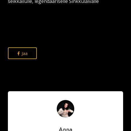
seikkailulle, legendaariselle Sinkkulaivalle
Jaa
Anna