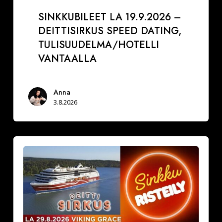
SINKKUBILEET LA 19.9.2026 –
DEITTISIRKUS SPEED DATING,
TULISUUDELMA/HOTELLI
VANTAALLA
Anna
3.8.2026
La
29.8.2026
Varaa
paikkasi
Sinkkuristeilylle
ja