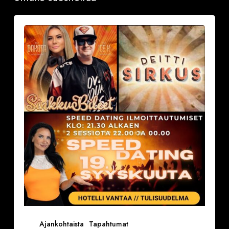
Sinkkubileet
la
19.9.2026
–
Deittisirkus
Speed
Dating,
Tulisuudelma/Hotelli
Vantaalla
Ajankohtaista
Tapahtumat