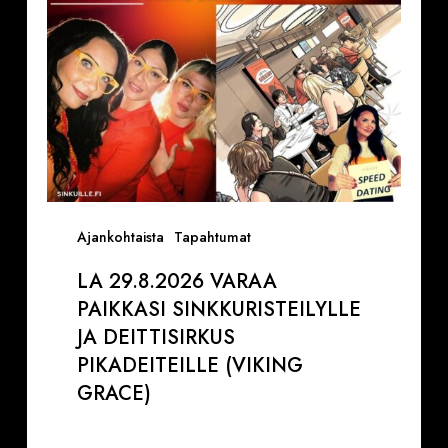
Deittisirkus
pikadeiteille
(Viking
Grace)
Ajankohtaista
Tapahtumat
LA 29.8.2026 VARAA
PAIKKASI SINKKURISTEILYLLE
JA DEITTISIRKUS
PIKADEITEILLE (VIKING
GRACE)