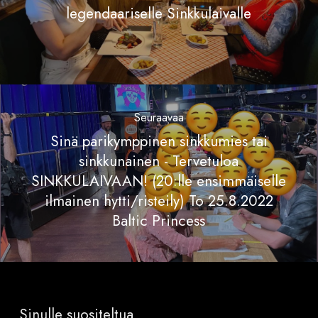
legendaariselle Sinkkulaivalle
Seuraavaa
Sinä parikymppinen sinkkumies tai
sinkkunainen - Tervetuloa
SINKKULAIVAAN! (20:lle ensimmäiselle
ilmainen hytti/risteily) To 25.8.2022
Baltic Princess
Sinulle suositeltua