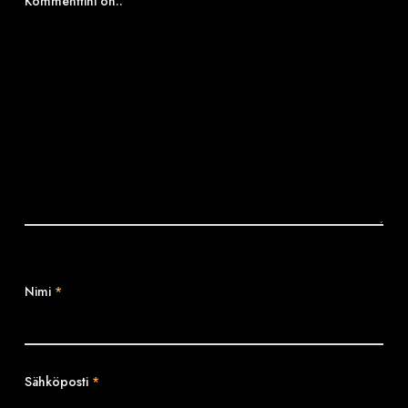
Kommenttini on..
Nimi
*
Sähköposti
*