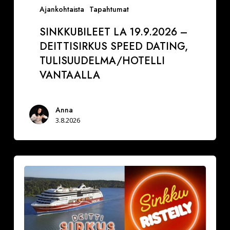
Ajankohtaista
Tapahtumat
SINKKUBILEET LA 19.9.2026 –
DEITTISIRKUS SPEED DATING,
TULISUUDELMA/HOTELLI
VANTAALLA
Anna
3.8.2026
La
29.8.2026
Varaa
paikkasi
Sinkkuristeilylle