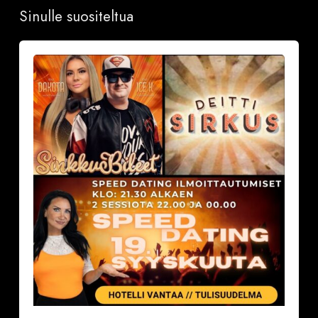
Sinulle suositeltua
Sinkkubileet
la
19.9.2026
–
Deittisirkus
Speed
Dating,
Tulisuudelma/Hotelli
Vantaalla