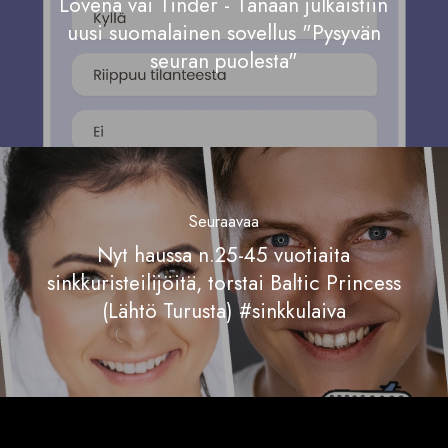
Lovena vai Tinder - Tänään julkaistiin
uusi suomalainen sovellus "Pysyvän
seuran puolesta"
Seuraavaa
Nyt haussa n.25-45 vuotiaita
sinkkuristeilijöitä, torstai Baltic Princess
(Lähtö Turusta) #sinkkulaiva