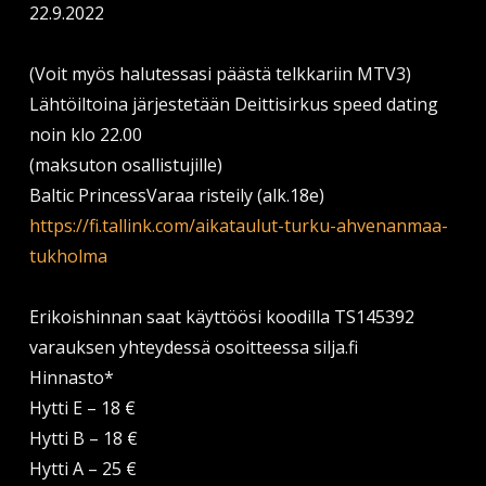
22.9.2022
(Voit myös halutessasi päästä telkkariin MTV3)
Lähtöiltoina järjestetään Deittisirkus speed dating
noin klo 22.00
(maksuton osallistujille)
Baltic PrincessVaraa risteily (alk.18e)
https://fi.tallink.com/aikataulut-turku-ahvenanmaa-
tukholma
Erikoishinnan saat käyttöösi koodilla TS145392
varauksen yhteydessä osoitteessa silja.fi
Hinnasto*
Hytti E – 18 €
Hytti B – 18 €
Hytti A – 25 €