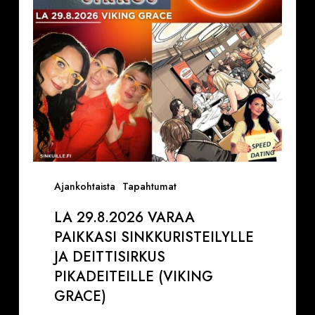
ja
Deittisirkus
pikadeiteille
(Viking
Grace)
Ajankohtaista
Tapahtumat
LA 29.8.2026 VARAA
PAIKKASI SINKKURISTEILYLLE
JA DEITTISIRKUS
PIKADEITEILLE (VIKING
GRACE)