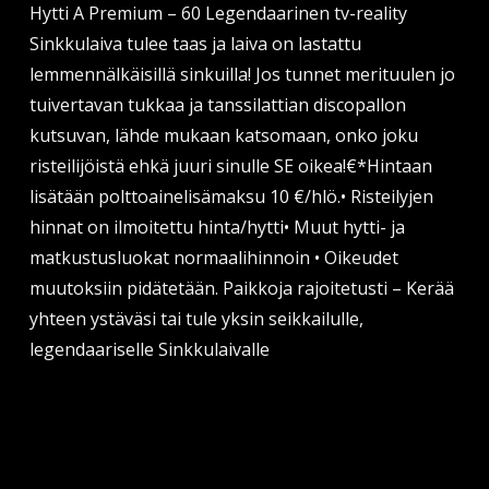
Hytti A Premium – 60 Legendaarinen tv-reality
Sinkkulaiva tulee taas ja laiva on lastattu
lemmennälkäisillä sinkuilla! Jos tunnet merituulen jo
tuivertavan tukkaa ja tanssilattian discopallon
kutsuvan, lähde mukaan katsomaan, onko joku
risteilijöistä ehkä juuri sinulle SE oikea!€*Hintaan
lisätään polttoainelisämaksu 10 €/hlö.• Risteilyjen
hinnat on ilmoitettu hinta/hytti• Muut hytti- ja
matkustusluokat normaalihinnoin • Oikeudet
muutoksiin pidätetään. Paikkoja rajoitetusti – Kerää
yhteen ystäväsi tai tule yksin seikkailulle,
legendaariselle Sinkkulaivalle