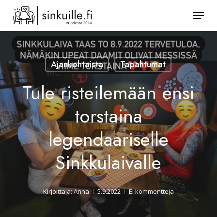
Skip
Valik
to
Sulje
main
valikk
content
Ajankohtaista
Tapahtumat
Tule risteilemään ensi
torstaina
legendaariselle
Sinkkulaivalle
Kirjoittaja:
Anna
5.9.2022
Ei kommentteja