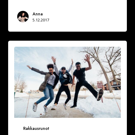
Anna
5.12.2017
Miksi
hidastaa
Rakkausrunot