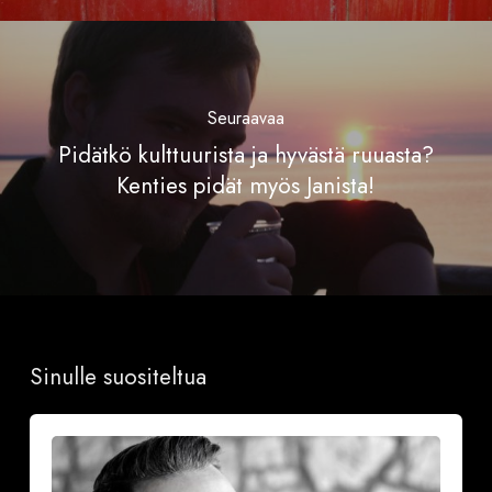
Seuraavaa
Pidätkö kulttuurista ja hyvästä ruuasta?
Kenties pidät myös Janista!
Sinulle suositeltua
Onnea
ja
iloa