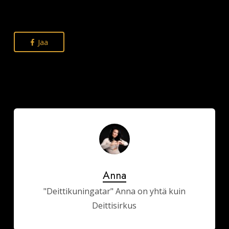
Jaa
Anna
"Deittikuningatar" Anna on yhtä kuin
Deittisirkus