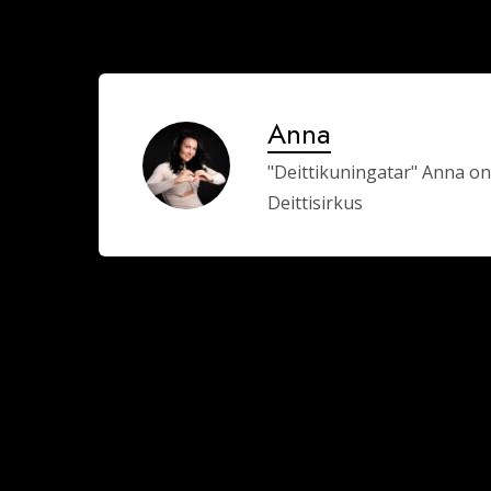
Anna
"Deittikuningatar" Anna on
Deittisirkus