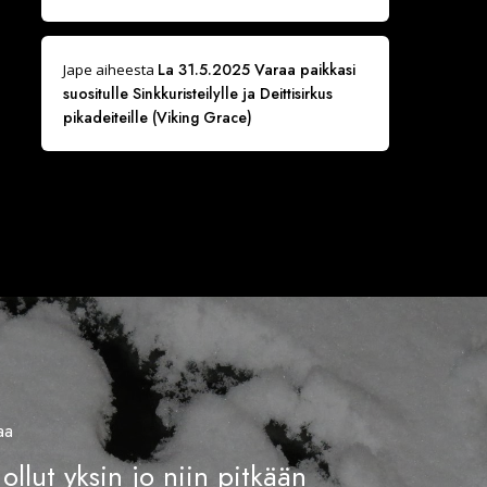
La 31.5.2025 Varaa paikkasi
Jape
aiheesta
suositulle Sinkkuristeilylle ja Deittisirkus
pikadeiteille (Viking Grace)
aa
ollut yksin jo niin pitkään