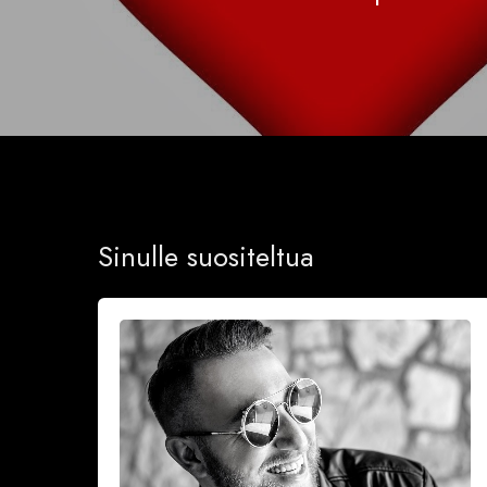
Sinulle suositeltua
Onnea
ja
iloa