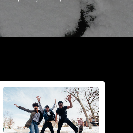
iksi
idastaa