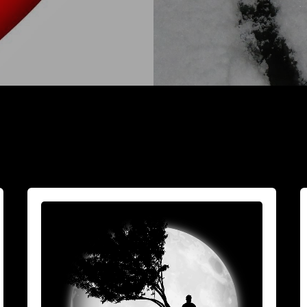
Vuoksesi
M
sun
h