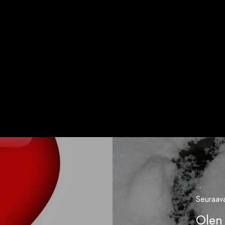
Seuraav
Olen 