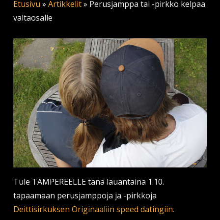
Etusivu
»
Artikkelit
»
Perusjamppa tai -pirkko kelpaa
valtaosalle
Tule TAMPEREELLE tänä lauantaina 1.10.
tapaamaan perusjamppoja ja -pirkkoja
Deittisirkuksen Originaaliin speed datingiin.