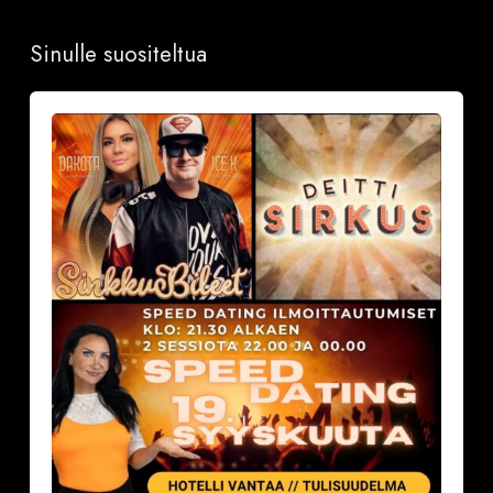
Sinulle suositeltua
Sinkkubileet
la
19.9.2026
–
Deittisirkus
Speed
Dating,
Tulisuudelma/Hotelli
Vantaalla