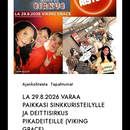
Sinkkuristeilylle
ja
Deittisirkus
pikadeiteille
(Viking
Grace)
Ajankohtaista
Tapahtumat
LA 29.8.2026 VARAA
PAIKKASI SINKKURISTEILYLLE
JA DEITTISIRKUS
PIKADEITEILLE (VIKING
GRACE)