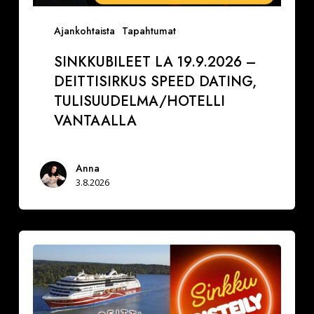
Ajankohtaista
Tapahtumat
SINKKUBILEET LA 19.9.2026 –
DEITTISIRKUS SPEED DATING,
TULISUUDELMA/HOTELLI
VANTAALLA
Anna
3.8.2026
La
29.8.2026
Varaa
paikkasi