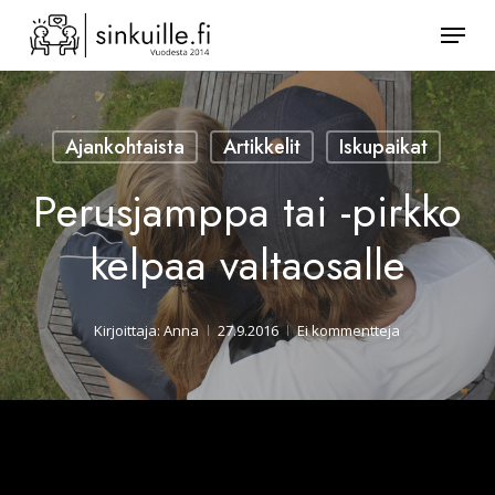
Skip
Valik
to
Sulje
main
valikk
content
Ajankohtaista
Artikkelit
Iskupaikat
Perusjamppa tai -pirkko
kelpaa valtaosalle
Kirjoittaja:
Anna
27.9.2016
Ei kommentteja