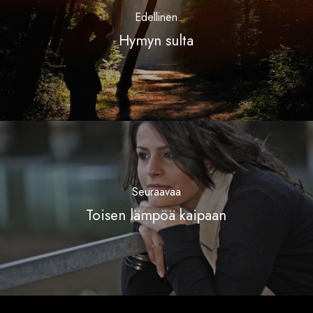
Edellinen
Hymyn sulta
Seuraavaa
Toisen lämpöä kaipaan