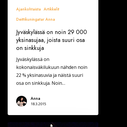
osa
Ajankohtaista
Artikkelit
on
Deittikuningatar Anna
sinkkuja
Jyväskylässä on noin 29 000
yksinasujaa, joista suuri osa
on sinkkuja
Jyväskylässä on
kokonaisväkilukuun nähden noin
22 % yksinasuvia ja näistä suuri
osa on sinkkuja. Noin…
Anna
18.3.2015
Deittisirkuksen