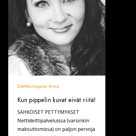
eivät
riitä!
Deittikuningatar Anna
Kun pippelin kuvat eivät riitä!
SÄHKÖISET PETTYMYKSET
Nettideittipalveluissa (varsinkin
maksuttomissa) on paljon pervoja