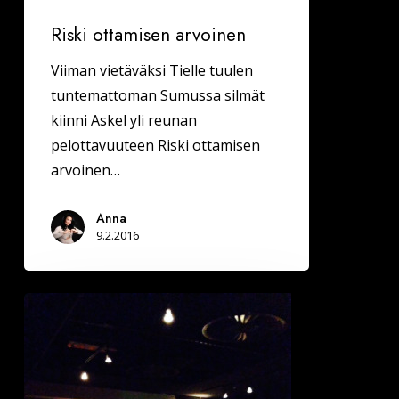
Riski ottamisen arvoinen
Viiman vietäväksi Tielle tuulen
tuntemattoman Sumussa silmät
kiinni Askel yli reunan
pelottavuuteen Riski ottamisen
arvoinen…
Anna
9.2.2016
Deittisirkus
Orginaali
Speed
Dating