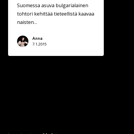
Suomessa asuva bulgarialainen
tohtori kehittää tieteellistä kaavaa
naisten…
Anna
7.1.2015