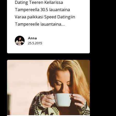
Dating Teeren Kellarissa
Tampereella 30.5 lauantaina
Varaa paikkasi Speed Datingiin
Tampereelle lauantaina.…
Anna
25.5.2015
Jyväskylässä
on
noin
29
000
yksinasujaa,
joista
suuri