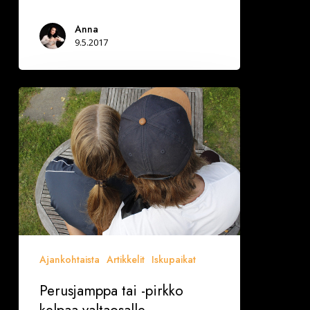
Anna
9.5.2017
Perusjamppa
tai
-
pirkko
kelpaa
valtaosalle
Ajankohtaista
Artikkelit
Iskupaikat
Perusjamppa tai -pirkko
kelpaa valtaosalle