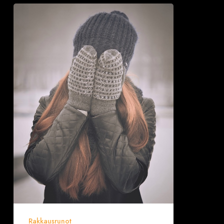
Riski
ottamisen
arvoinen
Rakkausrunot