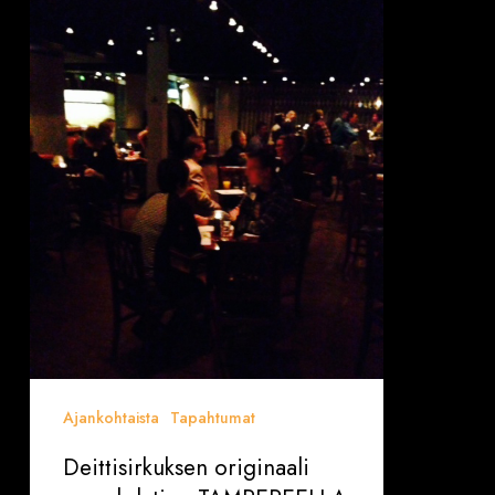
originaali
speed
dating
TAMPEREELLA
taas
4.4.
(Vain
ennakkovaraukset)
Ajankohtaista
Tapahtumat
Deittisirkuksen originaali