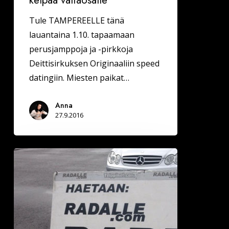
Tule TAMPEREELLE tänä
lauantaina 1.10. tapaamaan
perusjamppoja ja -pirkkoja
Deittisirkuksen Originaaliin speed
datingiin. Miesten paikat…
Anna
27.9.2016
Kannatti
lähteä
radalle(.com)