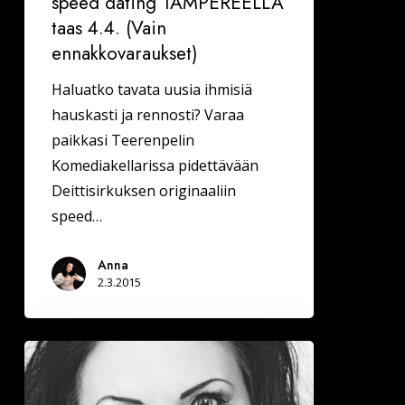
speed dating TAMPEREELLA
taas 4.4. (Vain
ennakkovaraukset)
Haluatko tavata uusia ihmisiä
hauskasti ja rennosti? Varaa
paikkasi Teerenpelin
Komediakellarissa pidettävään
Deittisirkuksen originaaliin
speed…
Anna
2.3.2015
Kun
pippelin
kuvat