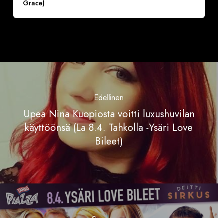
Grace)
Edellinen
Upea Nina Kuopiosta voitti luxushuvilan
käyttöönsä (La 8.4. Tahkolla -Ysäri Love
Bileet)