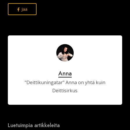
Jaa
Anna
"Deittikuningatar" Anna on yhtä kuin
Deittisirkus
Luetuimpia artikkeleita