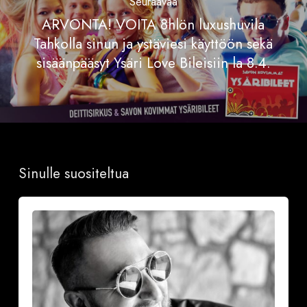
Seuraavaa
ARVONTA! VOITA 8hlön luxushuvila
Tahkolla sinun ja ystäviesi käyttöön sekä
sisäänpääsyt Ysäri Love Bileisiin la 8.4.
Sinulle suositeltua
Onnea
ja
iloa