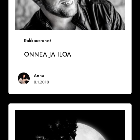
Rakkausrunot
ONNEA JA ILOA
Anna
8.1.2018
Vuoksesi
sun