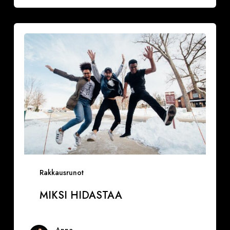
Miksi
hidastaa
Rakkausrunot
MIKSI HIDASTAA
Anna