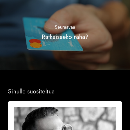
Seuraavaa
Ratkaiseeko raha?
Sinulle suositeltua
Onnea
ja
iloa