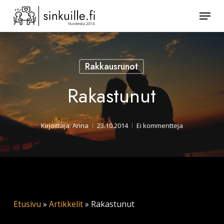
Skip
Valik
to
Sulje
main
valikk
content
Rakkausrunot
Rakastunut
Kirjoittaja:
Anna
23.10.2014
Ei kommentteja
Etusivu
»
Artikkelit
»
Rakastunut