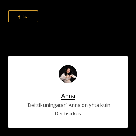
Jaa
Anna
"Deittikuningatar" Anna on yhtä kuin
Deittisirkus