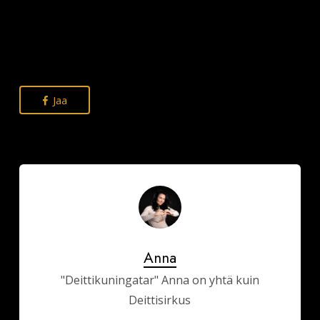
Jaa
Anna
"Deittikuningatar" Anna on yhtä kuin
Deittisirkus