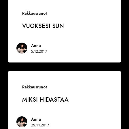
Vuoksesi
sun
Rakkausrunot
VUOKSESI SUN
Anna
5.12.2017
Miksi
hidastaa
Rakkausrunot
MIKSI HIDASTAA
Anna
29.11.2017