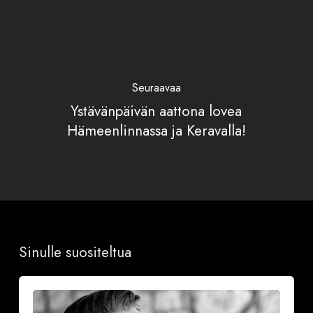
Seuraavaa
Ystävänpäivän aattona lovea
Hämeenlinnassa ja Keravalla!
Sinulle suositeltua
Onnea
ja