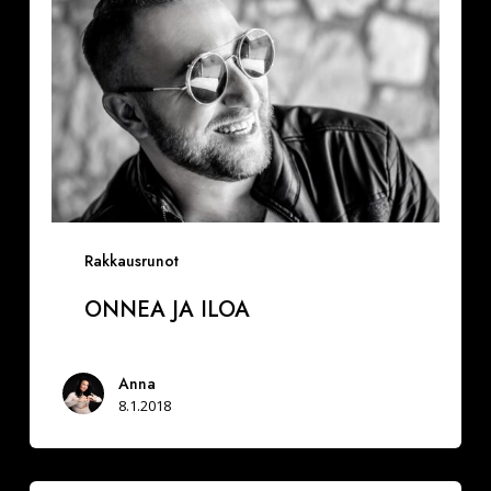
iloa
Rakkausrunot
ONNEA JA ILOA
Anna
8.1.2018