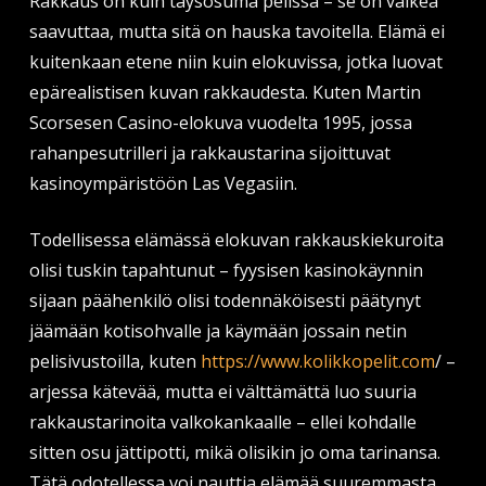
Rakkaus on kuin täysosuma pelissä – se on vaikea
saavuttaa, mutta sitä on hauska tavoitella. Elämä ei
kuitenkaan etene niin kuin elokuvissa, jotka luovat
epärealistisen kuvan rakkaudesta. Kuten Martin
Scorsesen Casino-elokuva vuodelta 1995, jossa
rahanpesutrilleri ja rakkaustarina sijoittuvat
kasinoympäristöön Las Vegasiin.
Todellisessa elämässä elokuvan rakkauskiekuroita
olisi tuskin tapahtunut – fyysisen kasinokäynnin
sijaan päähenkilö olisi todennäköisesti päätynyt
jäämään kotisohvalle ja käymään jossain netin
pelisivustoilla, kuten
https://www.kolikkopelit.com
/ –
arjessa kätevää, mutta ei välttämättä luo suuria
rakkaustarinoita valkokankaalle – ellei kohdalle
sitten osu jättipotti, mikä olisikin jo oma tarinansa.
Tätä odotellessa voi nauttia elämää suuremmasta