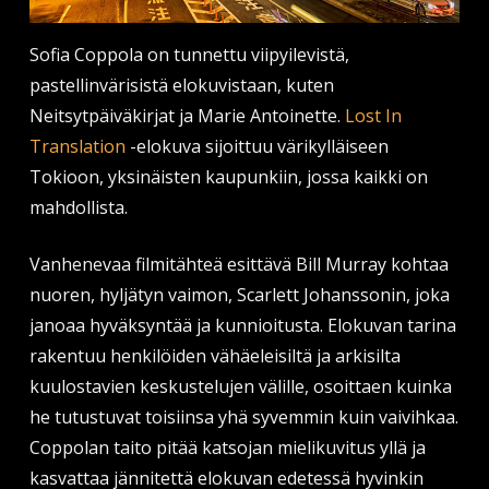
Sofia Coppola on tunnettu viipyilevistä,
pastellinvärisistä elokuvistaan, kuten
Neitsytpäiväkirjat ja Marie Antoinette.
Lost In
Translation
-elokuva sijoittuu värikylläiseen
Tokioon, yksinäisten kaupunkiin, jossa kaikki on
mahdollista.
Vanhenevaa filmitähteä esittävä Bill Murray kohtaa
nuoren, hyljätyn vaimon, Scarlett Johanssonin, joka
janoaa hyväksyntää ja kunnioitusta. Elokuvan tarina
rakentuu henkilöiden vähäeleisiltä ja arkisilta
kuulostavien keskustelujen välille, osoittaen kuinka
he tutustuvat toisiinsa yhä syvemmin kuin vaivihkaa.
Coppolan taito pitää katsojan mielikuvitus yllä ja
kasvattaa jännitettä elokuvan edetessä hyvinkin