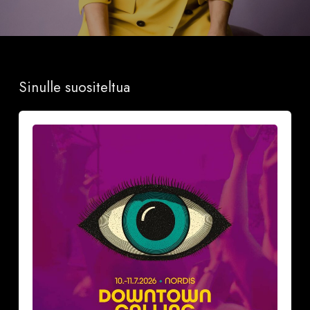
Sinulle suositeltua
Näillä
neljällä
(4)
vinkillä
teet
aloitteen
Downtown
Calling-
festareilla