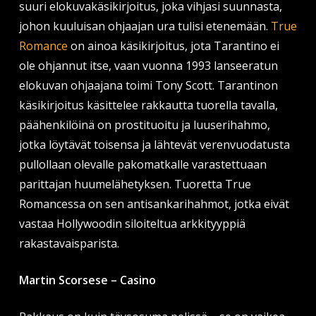
suuri elokuvakäsikirjoitus, joka vihjasi suunnasta,
johon kuuluisan ohjaajan ura tulisi etenemään.
True
Romance
on ainoa käsikirjoitus, jota Tarantino ei
ole ohjannut itse, vaan vuonna 1993 lanseeratun
elokuvan ohjaajana toimi Tony Scott. Tarantinon
käsikirjoitus käsittelee rakkautta tuorella tavalla,
päähenkilöinä on prostituoitu ja luuserihahmo,
jotka löytävät toisensa ja lähtevät verenvuodatusta
pullollaan olevalle pakomatkalle varastettuaan
parittajan huumelähetyksen. Tuoretta True
Romancessa on sen antisankarihahmot, jotka eivät
vastaa Hollywoodin siloiteltua arkkityyppiä
rakastavaisparista.
Martin Scorsese – Casino