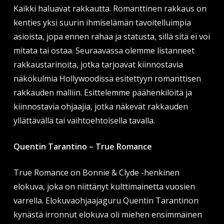
Kaikki haluavat rakkautta. Romanttinen rakkaus on
kenties yksi suurin ihmiselämän tavoitelluimpia
asioista, jopa ennen rahaa ja statusta, sillä sitä ei voi
mitata tai ostaa. Seuraavassa olemme listanneet
rakkaustarinoita, jotka tarjoavat kiinnostavia
näkökulmia Hollywoodissa esitettyyn romanttisen
rakkauden malliin. Esittelemme päähenkilöitä ja
kiinnostavia ohjaajia, jotka näkevät rakkauden
yllättävällä tai vaihtoehtoisella tavalla.
Quentin Tarantino – True Romance
True Romance on Bonnie & Clyde -henkinen
elokuva, joka on niittänyt kulttimainetta vuosien
varrella. Elokuvaohjaajaguru Quentin Tarantinon
kynästä irronnut elokuva oli miehen ensimmäinen