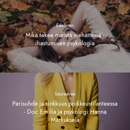
Edellinen
Mikä tekee meistä viehättäviä -
ihastumisen psykologia
Seuraavaa
Parisuhde ja sinkkuus poikkeustilanteessa
- Doc Emilia ja psykologi Hanna
Markuksela