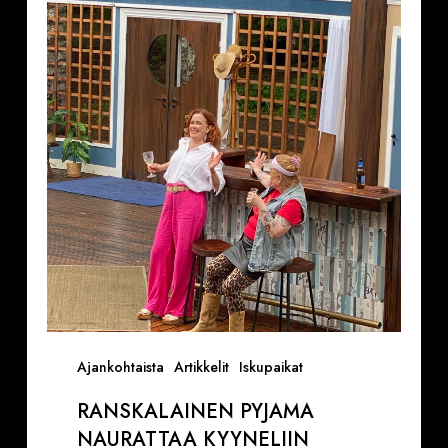
naurattaa
kyyneliin
Krapin
kesäteatterissa
(VAROITUS,
ON
TIETTY
SINKKURYHMÄ
KENELLE
NÄYTÖS
ON
TAATUSTI
KIUSALLINEN)
Ajankohtaista
Artikkelit
Iskupaikat
RANSKALAINEN PYJAMA
NAURATTAA KYYNELIIN