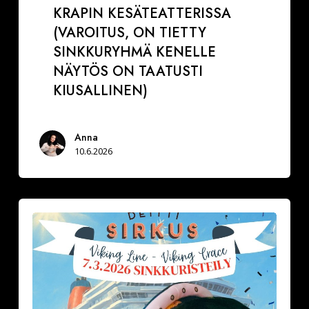
KRAPIN KESÄTEATTERISSA
(VAROITUS, ON TIETTY
SINKKURYHMÄ KENELLE
NÄYTÖS ON TAATUSTI
KIUSALLINEN)
Anna
10.6.2026
Minkälainen
on
tyypillinen
sinkkuristeilijä?