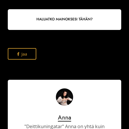
Jaa
Anna
"Deittikuningatar" Anna on yhtä kuin