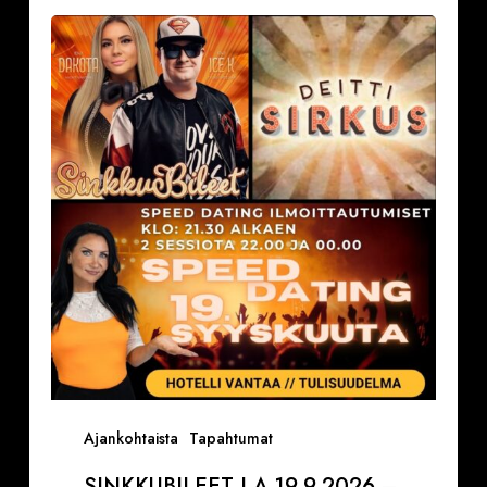
Sinkkubileet
la
19.9.2026
–
Deittisirkus
Speed
Dating,
Tulisuudelma/Hotelli
Vantaalla
Ajankohtaista
Tapahtumat
SINKKUBILEET LA 19.9.2026 –