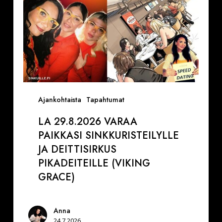
pikadeiteille
(Viking
Grace)
Ajankohtaista
Tapahtumat
LA 29.8.2026 VARAA
PAIKKASI SINKKURISTEILYLLE
JA DEITTISIRKUS
PIKADEITEILLE (VIKING
GRACE)
Anna
24.7.2026