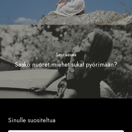
Seuraavaa
Saako nuoret miehet sukat pyörimään?
Sinulle suositeltua