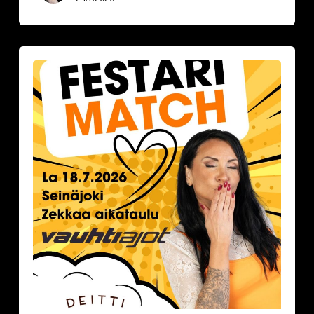
Festarimatch
by
Deittisirkus
la
18.7.2026,
klo
16.30-
17.30
VAUHTIAJOT