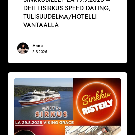
DEITTISIRKUS SPEED DATING,
TULISUUDELMA/HOTELLI
VANTAALLA
Anna
3.8.2026
La
29.8.2026
Varaa
paikkasi
Sinkkuristeilylle
ja
Deittisirkus