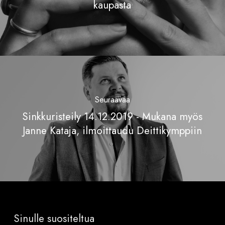
kaupasta
Seuraavaa
Sinkkuristeily 14.12.2019 - Mukana myös
Janne Kataja, ilmoittaudu Deittikymppiin
Sinulle suositeltua