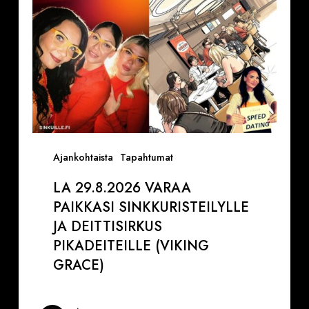
pikadeiteille
(Viking
Grace)
Ajankohtaista
Tapahtumat
LA 29.8.2026 VARAA
PAIKKASI SINKKURISTEILYLLE
JA DEITTISIRKUS
PIKADEITEILLE (VIKING
GRACE)