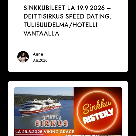
SINKKUBILEET LA 19.9.2026 –
DEITTISIRKUS SPEED DATING,
TULISUUDELMA/HOTELLI
VANTAALLA
Anna
3.8.2026
La
29.8.2026
Varaa
paikkasi
Sinkkuristeilylle
ja
Deittisirkus