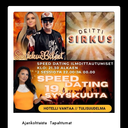
Sinkkubileet
la
19.9.2026
–
Deittisirkus
Speed
Dating,
Tulisuudelma/Hotelli
Vantaalla
Ajankohtaista
Tapahtumat