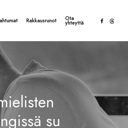
Ota
facebook
threads
ahtumat
Rakkausrunot
yhteyttä
mielisten
ingissä su