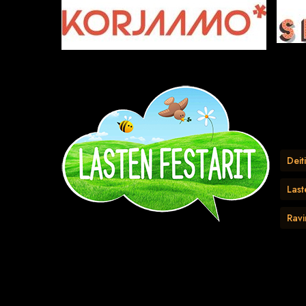
Deiti
Last
Rav