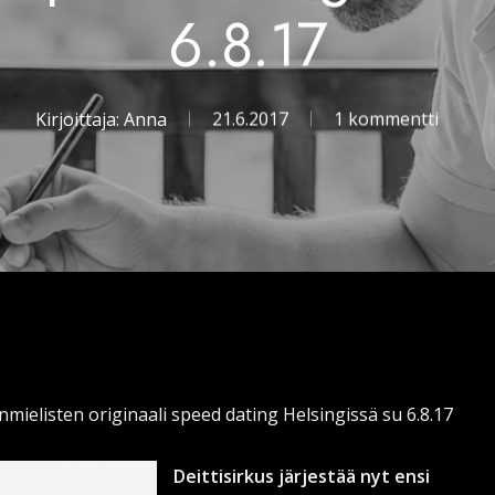
6.8.17
Kirjoittaja:
Anna
21.6.2017
1 kommentti
mielisten originaali speed dating Helsingissä su 6.8.17
Deittisirkus järjestää nyt ensi