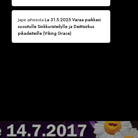
La 31.5.2025 Varaa paikkasi
Jape
aiheesta
suositulle Sinkkuristeilylle ja Deittisirkus
pikadeiteille (Viking Grace)