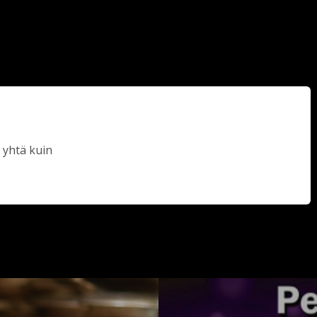
 yhtä kuin