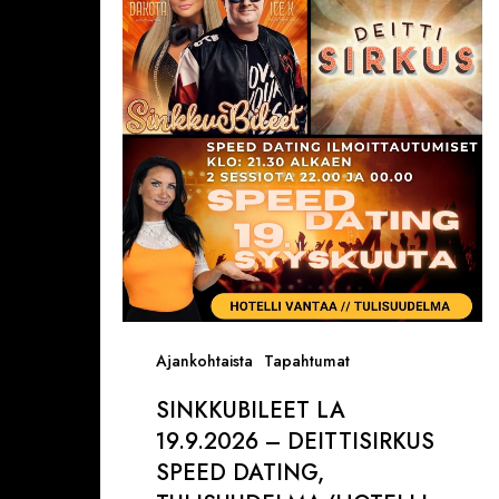
19.9.2026
–
Deittisirkus
Speed
Dating,
Tulisuudelma/Hotelli
Vantaalla
Ajankohtaista
Tapahtumat
SINKKUBILEET LA
19.9.2026 – DEITTISIRKUS
SPEED DATING,