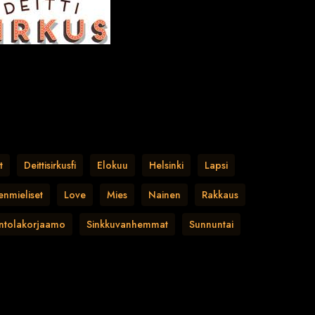
t
Deittisirkusfi
Elokuu
Helsinki
Lapsi
enmieliset
Love
Mies
Nainen
Rakkaus
intolakorjaamo
Sinkkuvanhemmat
Sunnuntai