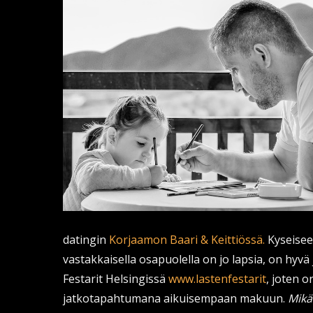
datingin
Korjaamon Baari & Keittiössä.
Kyseiseen
vastakkaisella osapuolella on jo lapsia, on hyv
Festarit Helsingissä
www.lastenfestarit
, joten 
jatkotapahtumana aikuisempaan makuun.
Mikä