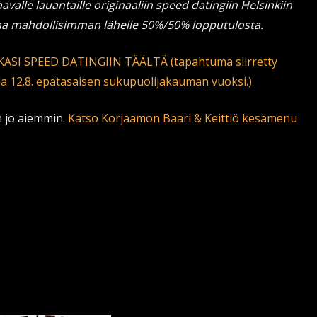
avalle lauantaille originaaliin speed datingiin Helsinkiin
ina mahdollisimman lähelle 50%/50% lopputulosta.
KKASI SPEED DATINGIIN TÄÄLTÄ
(tapahtuma siirretty
 la 12.8. epätasaisen sukupuolijakauman vuoksi.)
n jo aiemmin.
Katso Korjaamon Baari & Keittiö kesämenu