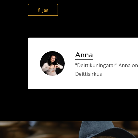
Jaa
Anna
"Deittikuningatar" Anna on
Deittisirkus