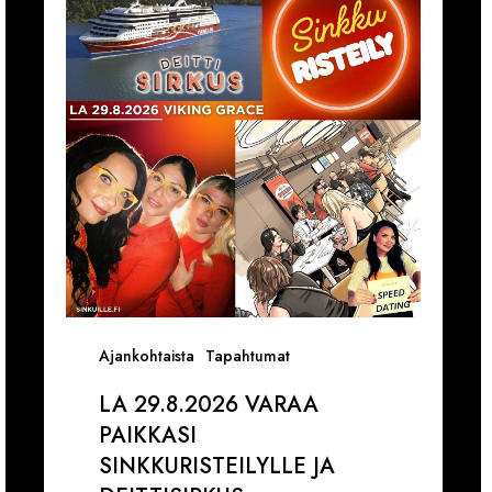
Varaa
D
paikkasi
l
Sinkkuristeilylle
1
ja
k
Deittisirkus
1
pikadeiteille
1
(Viking
V
Grace)
Ajankohtaista
Tapahtumat
LA 29.8.2026 VARAA
PAIKKASI
SINKKURISTEILYLLE JA