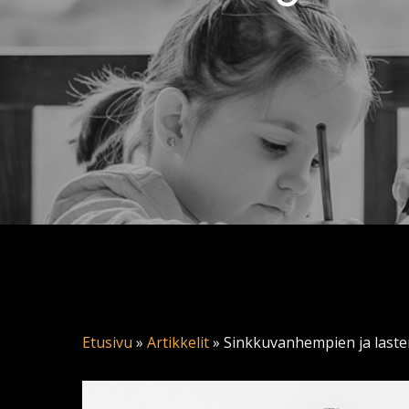
Etusivu
»
Artikkelit
»
Sinkkuvanhempien ja lasten