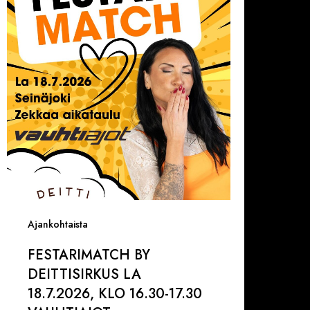
eittisirkus
a
8.7.2026,
lo
6.30-
7.30
AUHTIAJOT
Ajankohtaista
FESTARIMATCH BY
DEITTISIRKUS LA
18.7.2026, KLO 16.30-17.30