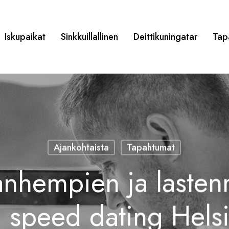
Iskupaikat
Sinkkuillallinen
Deittikuningatar
Tap
Ajankohtaista
Tapahtumat
nhempien ja lasten
i speed dating Hels