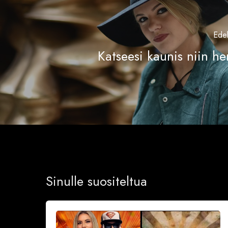
Edel
Katseesi kaunis niin he
Sinulle suositeltua
Sinkkubileet
la