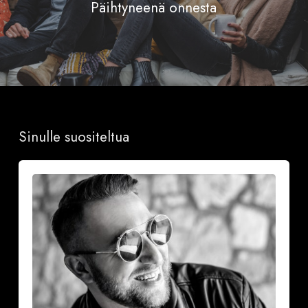
Päihtyneenä onnesta
Sinulle suositeltua
Onnea
ja
iloa