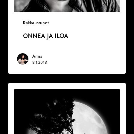
Rakkausrunot
ONNEA JA ILOA
Anna
8.1.2018
Vuoksesi
sun