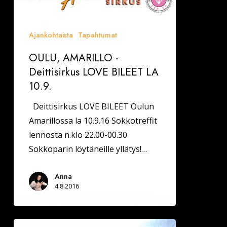
Ajankohtaista
Tapahtumat
OULU, AMARILLO -
Deittisirkus LOVE BILEET LA
10.9.
Deittisirkus LOVE BILEET Oulun
Amarillossa la 10.9.16 Sokkotreffit
lennosta n.klo 22.00-00.30
Sokkoparin löytäneille yllätys!…
Anna
4.8.2016
Mistä