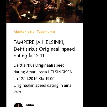
Deittisirkus
Originaali
speed
dating
la
Ajankohtaista
Tapahtumat
12.11.
TAMPERE JA HELSINKI,
Deittisirkus Originaali speed
dating la 12.11.
Deittisirkus Originaali speed
dating Amarillossa HELSINGISSÄ
La 12.11.2016 Klo 19:00
Originaaliin speed datingiin aina
vain…
Anna