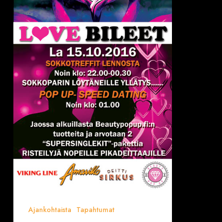
Deittisirkus
LOVE
BILEET
la
15.10.
Ajankohtaista
Tapahtumat