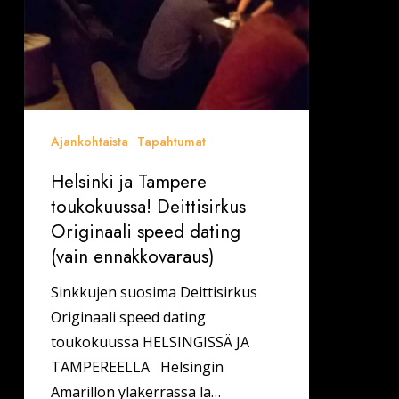
dating
(vain
ennakkovaraus)
Ajankohtaista
Tapahtumat
Helsinki ja Tampere
toukokuussa! Deittisirkus
Originaali speed dating
(vain ennakkovaraus)
Sinkkujen suosima Deittisirkus
Originaali speed dating
toukokuussa HELSINGISSÄ JA
TAMPEREELLA Helsingin
Amarillon yläkerrassa la…