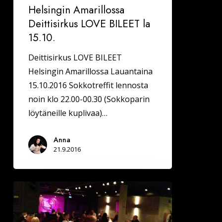
Helsingin Amarillossa
Deittisirkus LOVE BILEET la
15.10.
Deittisirkus LOVE BILEET
Helsingin Amarillossa Lauantaina
15.10.2016 Sokkotreffit lennosta
noin klo 22.00-00.30 (Sokkoparin
löytäneille kuplivaa)…
Anna
21.9.2016
TAMPERE
JA
HELSINKI,