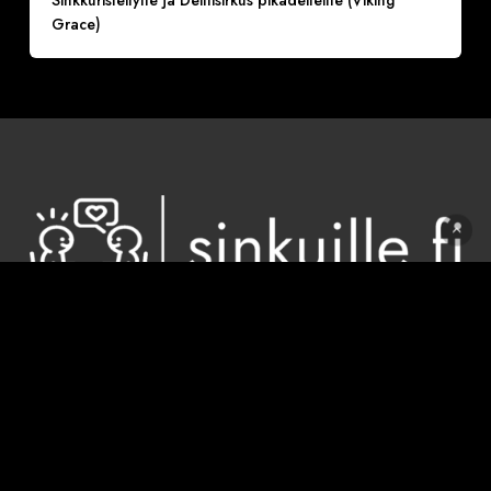
Grace)
Sinkuille.fi toimii kiinteästi "Kaikki sinkut tänne
(Sinkkuja, Sinkku, Sinkkujen)" Facebook-sivun
kanssa. Sinkkutapahtumat järjestää Deittisirkus.
"Kaikki sinkut tänne" on Suomen suurin sinkkujen
FB-sivu