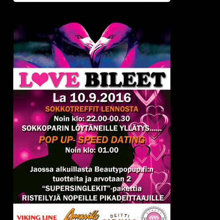
OULU,
AMARILLO
-
Deittisirkus
LOVE
BILEET
LA
10.9.