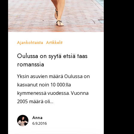
Ajankohtaista
Artikkelit
Oulussa on syytä etsiä taas
romanssia
Yksin asuvien määrä Oulussa on
kasvanut noin 10 000:lla
kymmenessä vuodessa. Vuonna
2005 määrä oli…
Anna
6.9.2016