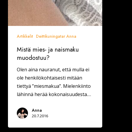
Artikkelit
Deittikuningatar Anna
Mistä mies- ja naismaku
muodostuu?
Olen aina nauranut, että mulla ei
ole henkilökohtaisesti mitään
tiettyä ”miesmakua”. Mielenkiinto
lähinnä herää kokonaisuudesta.…
Anna
20.7.2016