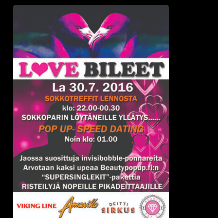
Helsinki
-
Amarillo
la
30.7.
Deittisirkus
LOVE
BILEET