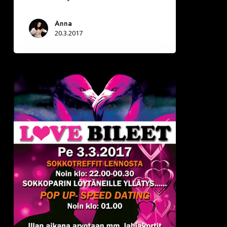
Anna
20.3.2017
Helsingin
Amarillo
–
Deittisirkus
LOVE
BILEET
pe
3.3.2017