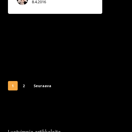
8.4.2016
1
2
Seuraava
Luetuimpia artikkeleita