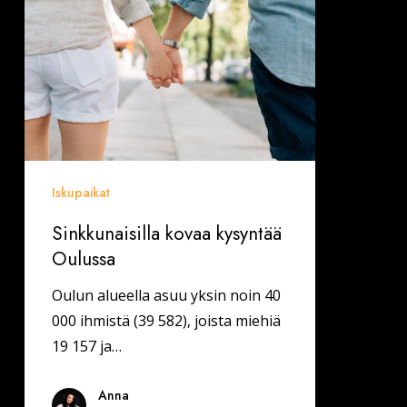
kovaa
kysyntää
Oulussa
Iskupaikat
Sinkkunaisilla kovaa kysyntää
Oulussa
Oulun alueella asuu yksin noin 40
000 ihmistä (39 582), joista miehiä
19 157 ja…
Anna