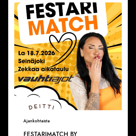
Festarimatch
by
Deittisirkus
la
18.7.2026,
klo
16.30-
17.30
VAUHTIAJOT
Ajankohtaista
FESTARIMATCH BY