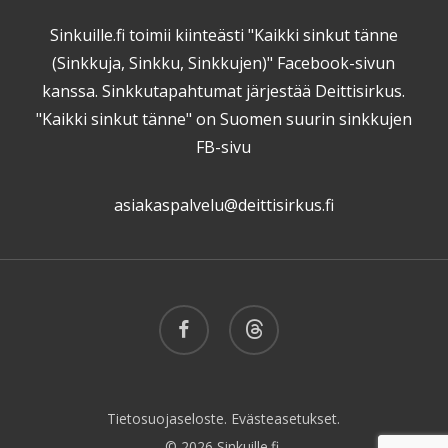
Sinkuille.fi toimii kiinteästi "Kaikki sinkut tänne
(Sinkkuja, Sinkku, Sinkkujen)" Facebook-sivun
kanssa. Sinkkutapahtumat järjestää Deittisirkus.
"Kaikki sinkut tänne" on Suomen suurin sinkkujen
FB-sivu
asiakaspalvelu@deittisirkus.fi
facebook
threads
Tietosuojaseloste.
Evästeasetukset.
© 2026 Sinkuille.fi.