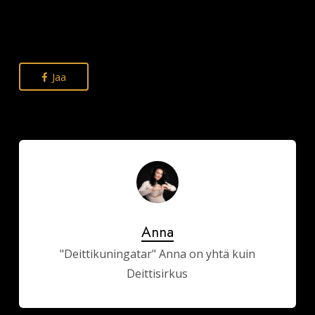
Jaa
Anna
"Deittikuningatar" Anna on yhtä kuin
Deittisirkus