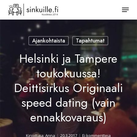
Skip
Valik
to
Sulje
main
valikk
content
Ajankohtaista
Tapahtumat
Helsinki ja Tampere
toukokuussa!
Deittisirkus Originaali
speed dating (vain
ennakkovaraus)
Kirjoittaja:
Anna
20.3.2017
Ei kommentteja