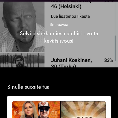
Seuraavaa
Selvitä sinkkumiesmatchisi - voita
kevätsiivous!
Sinulle suositeltua
Sinkkubileet
la
19.9.2026