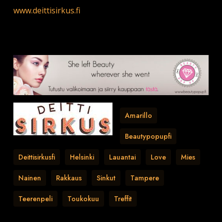
www.deittisirkus.fi
Amarillo
Beautypopupfi
Deittisirkusfi
Helsinki
Lauantai
Love
Mies
Nainen
Rakkaus
Sinkut
Tampere
Teerenpeli
Toukokuu
Treffit