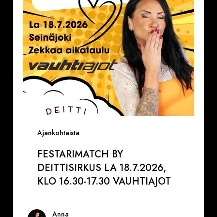
klo
16.30-
17.30
VAUHTIAJOT
Ajankohtaista
FESTARIMATCH BY
DEITTISIRKUS LA 18.7.2026,
KLO 16.30-17.30 VAUHTIAJOT
Anna