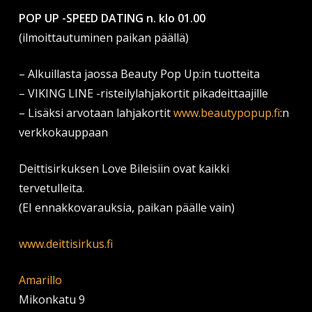
POP UP -SPEED DATING n. klo 01.00
(ilmoittautuminen paikan päällä)
– Alkuillasta jaossa Beauty Pop Up:in tuotteita
– VIKING LINE -risteilylahjakortit pikadeittaajille
– Lisäksi arvotaan lahjakortit
www.beautypopup.fi
:n
verkkokauppaan
Deittisirkuksen Love Bileisiin ovat kaikki
tervetulleita.
(EI ennakkovarauksia, paikan päälle vain)
www.deittisirkus.fi
Amarillo
Mikonkatu 9