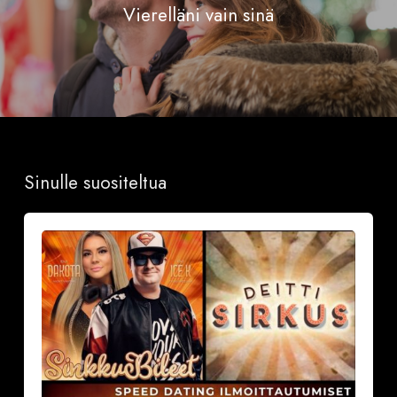
Vierelläni vain sinä
Sinulle suositeltua
Sinkkubileet
la
19.9.2026
–
Deittisirkus
Speed
Dating,