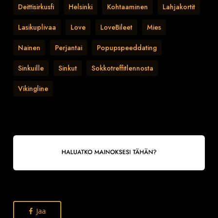
Deittisirkusfi
Helsinki
Kohtaaminen
Lahjakortit
Lasikuplivaa
Love
LoveBileet
Mies
Nainen
Perjantai
Popupspeeddating
Sinkuille
Sinkut
Sokkotreffitlennosta
Vikingline
Jaa