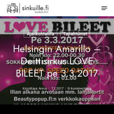
Skip
Valik
to
Sulje
main
valikk
content
Ajankohtaista
Tapahtumat
Helsingin Amarillo –
Deittisirkus LOVE
BILEET pe 3.3.2017
Kirjoittaja:
Anna
7.2.2017
Ei kommentteja