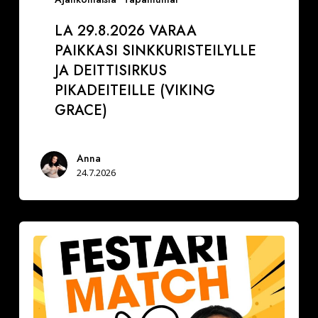
LA 29.8.2026 VARAA
PAIKKASI SINKKURISTEILYLLE
JA DEITTISIRKUS
PIKADEITEILLE (VIKING
GRACE)
Anna
24.7.2026
Festarimatch
by
Deittisirkus
la
18.7.2026,