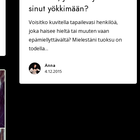
sinut yökkimään?
Voisitko kuvitella tapailevasi henkilöä,
joka haisee hieltä tai muuten vaan
epämiellyttävältä? Mielestäni tuoksu on
todella…
Anna
4.12.2015