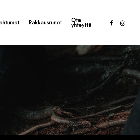
Ota
facebook
threads
ahtumat
Rakkausrunot
yhteyttä