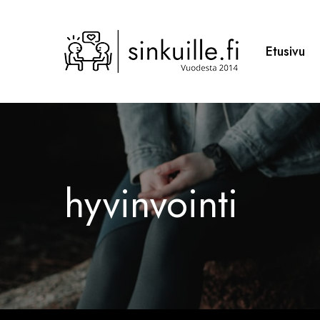
Skip
to
main
Etusivu
content
hyvinvointi