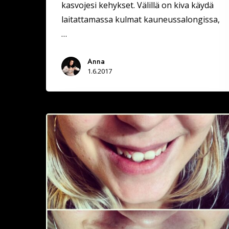
kasvojesi kehykset. Välillä on kiva käydä
laitattamassa kulmat kauneussalongissa,
…
Anna
1.6.2017
Mikä
on
kauneuden
salaisuus?