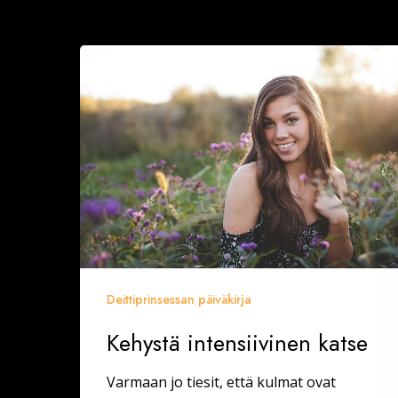
Kehystä
intensiivinen
katse
Deittiprinsessan päiväkirja
Kehystä intensiivinen katse
Varmaan jo tiesit, että kulmat ovat