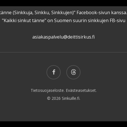
kut tänne (Sinkkuja, Sinkku, Sinkkujen)" Facebook-sivun kanss
"Kaikki sinkut tänne" on Suomen suurin sinkkujen FB-sivu
asiakaspalvelu@deittisirkus.fi
facebook
threads
Tietosuojaseloste.
Evästeasetukset.
© 2026 Sinkuille.fi.