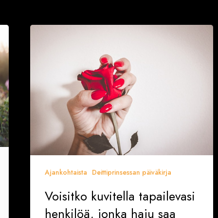
Voisitko
kuvitella
tapailevasi
henkilöä,
jonka
haju
saa
sinut
yökkimään?
Ajankohtaista
Deittiprinsessan päiväkirja
Voisitko kuvitella tapailevasi
henkilöä, jonka haju saa