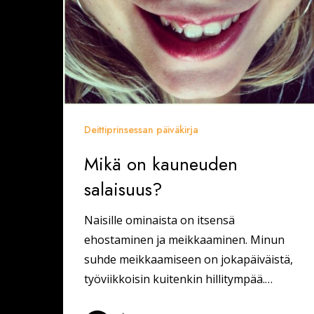
Deittiprinsessan päiväkirja
Mikä on kauneuden
salaisuus?
Naisille ominaista on itsensä
ehostaminen ja meikkaaminen. Minun
suhde meikkaamiseen on jokapäiväistä,
työviikkoisin kuitenkin hillitympää.…