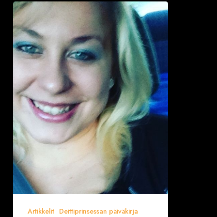
Onko
ikäerolla
väliä?
Itse
seurustelen
9
vuotta
vanhemman
miehen
kanssa
Artikkelit
Deittiprinsessan päiväkirja