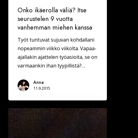
Onko ikäerolla väliä? Itse
seurustelen 9 vuotta
vanhemman miehen kanssa
Työt tuntuvat sujuvan kohdallani
nopeammin viikko viikolta. Vapaa-
ajallakin ajattelen työasioita, se on
varmaankin ihan tyypillistä?…
Anna
11.9.2015
ISKUPAIKAT:
Tuuria
ja
ikärasismia?