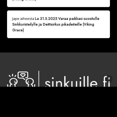
La 31.5.2025 Varaa paikkasi suositulle
Jape
aiheesta
Sinkkuristeilylle ja Deittisirkus pikadeiteille (Viking
Grace)
Sinkuille.fi toimii kiinteästi "Kaikki sinkut tänne
(Sinkkuja, Sinkku, Sinkkujen)" Facebook-sivun