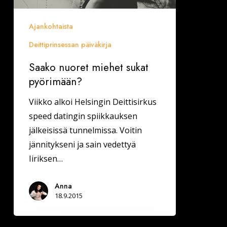
Ajankohtaista
Deittiprinsessan päiväkirja
Saako nuoret miehet sukat
pyörimään?
Viikko alkoi Helsingin Deittisirkus
speed datingin spiikkauksen
jälkeisissä tunnelmissa. Voitin
jännitykseni ja sain vedettyä
Iiriksen…
Anna
18.9.2015