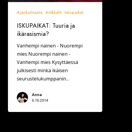
Ajankohtaista
Artikkelit
Iskupaikat
ISKUPAIKAT: Tuuria ja
ikärasismia?
Vanhempi nainen - Nuorempi
mies Nuorempi nainen -
Vanhempi mies Kysyttäessä
julkisesti minkä ikäisen
seurustelukumppanin…
Anna
6.10.2014