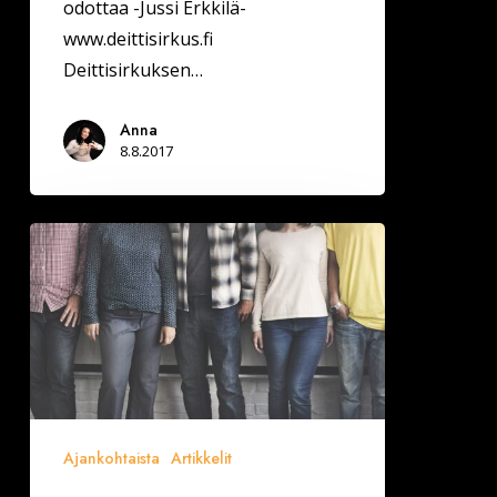
odottaa -Jussi Erkkilä-
www.deittisirkus.fi
Deittisirkuksen…
Anna
8.8.2017
Seinäjoen
sinkuilla
on
kysyntää
Ajankohtaista
Artikkelit