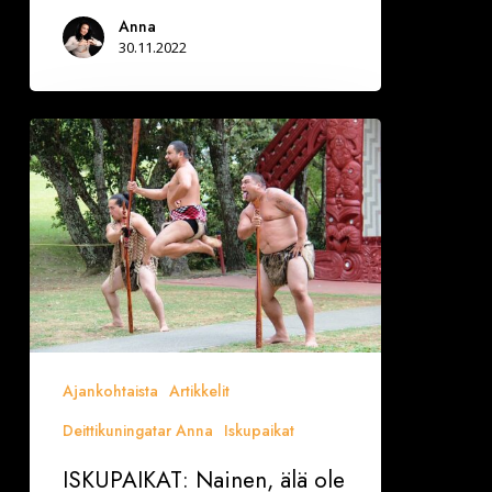
Anna
30.11.2022
ISKUPAIKAT:
Nainen,
älä
ole
ronkeli!
Kokeile
eri
miestyyppejä
Ajankohtaista
Artikkelit
Deittikuningatar Anna
Iskupaikat
ISKUPAIKAT: Nainen, älä ole