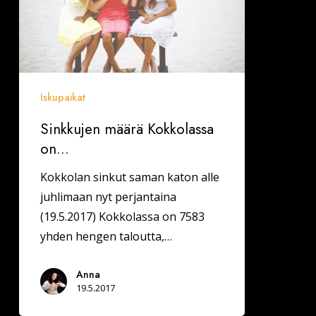
Iskupaikat
Sinkkujen määrä Kokkolassa
on…
Kokkolan sinkut saman katon alle
juhlimaan nyt perjantaina
(19.5.2017) Kokkolassa on 7583
yhden hengen taloutta,…
Anna
19.5.2017