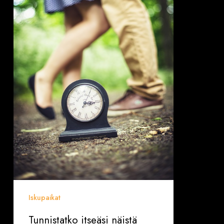
toiveista?
Iskupaikat
Tunnistatko itseäsi näistä