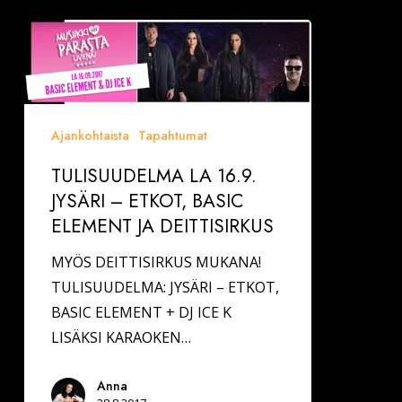
TULISUUDELMA
LA
16.9.
JYSÄRI
–
Ajankohtaista
Tapahtumat
ETKOT,
TULISUUDELMA LA 16.9.
BASIC
JYSÄRI – ETKOT, BASIC
ELEMENT
ELEMENT JA DEITTISIRKUS
JA
DEITTISIRKUS
MYÖS DEITTISIRKUS MUKANA!
TULISUUDELMA: JYSÄRI – ETKOT,
BASIC ELEMENT + DJ ICE K
LISÄKSI KARAOKEN…
Anna