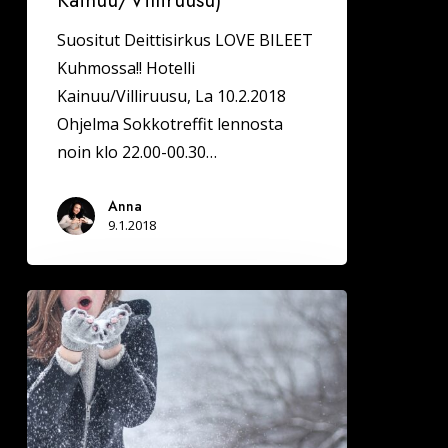
Suositut Deittisirkus LOVE BILEET
Kuhmossa!! Hotelli
Kainuu/Villiruusu, La 10.2.2018
Ohjelma Sokkotreffit lennosta
noin klo 22.00-00.30…
Anna
9.1.2018
Treffeille
tammi-
ja
helmikuussa
vuonna
2018