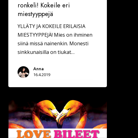
ronkeli! Kokeile eri
miestyyppejä
YLLÄTY JA KOKEILE ERILAISIA
MIESTYYPPEJÄ! Mies on ihminen
siinä missä nainenkin. Monesti
sinkkunaisilla on tiukat…
Anna
16.4.2019
Kuhmossa
Deittisirkus
LOVE
BILEET
la