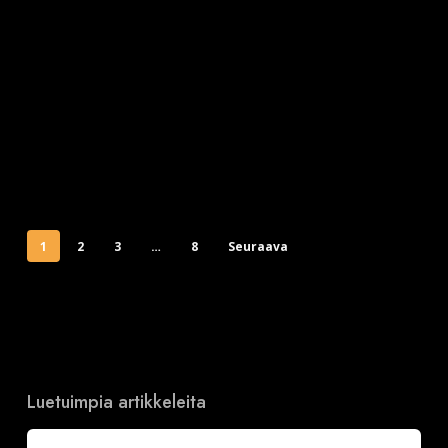
1
2
3
…
8
Seuraava
Luetuimpia artikkeleita