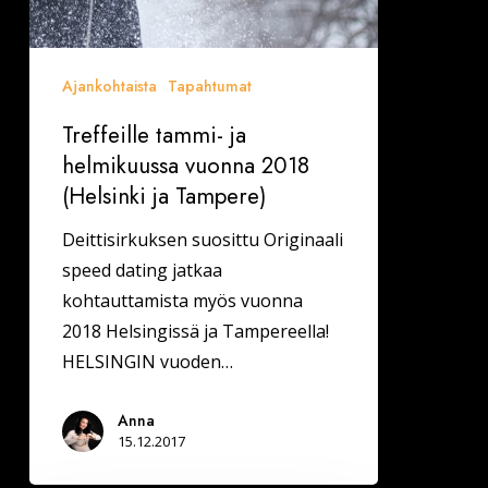
(Helsinki
ja
Tampere)
Ajankohtaista
Tapahtumat
Treffeille tammi- ja
helmikuussa vuonna 2018
(Helsinki ja Tampere)
Deittisirkuksen suosittu Originaali
speed dating jatkaa
kohtauttamista myös vuonna
2018 Helsingissä ja Tampereella!
HELSINGIN vuoden…
Anna
15.12.2017