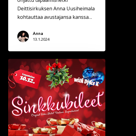
ohjattu tapaamishetki
Deittisirkuksen Anna Uusiheimala
kohtauttaa avustajansa kanssa…
Anna
13.1.2024
La
10.12.
Sinkkubileet
–
Deittisirkus
Speed
Dating
(Tulisuudelma/Hotelli
Vantaa)