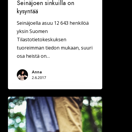
Seinäjoen sinkuilla on
kysyntää
Seinäjoella asuu 12 643 henkilöä
yksin Suomen
Tilastotietokeskuksen
tuoreimman tiedon mukaan, suuri
osa heistä on…
Anna
2.6.2017
Tunnistatko
itseäsi
näistä
ihannekumppanin