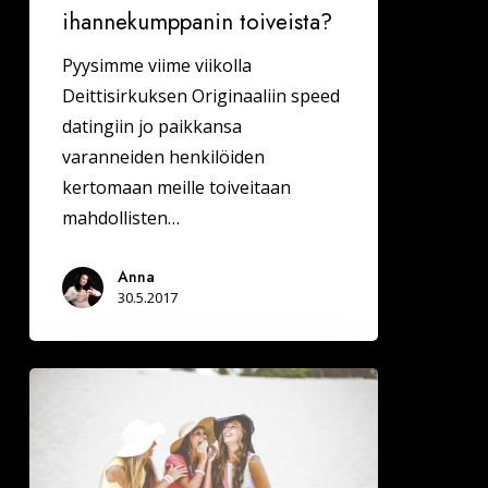
ihannekumppanin toiveista?
Pyysimme viime viikolla
Deittisirkuksen Originaaliin speed
datingiin jo paikkansa
varanneiden henkilöiden
kertomaan meille toiveitaan
mahdollisten…
Anna
30.5.2017
Sinkkujen
määrä
Kokkolassa
on…