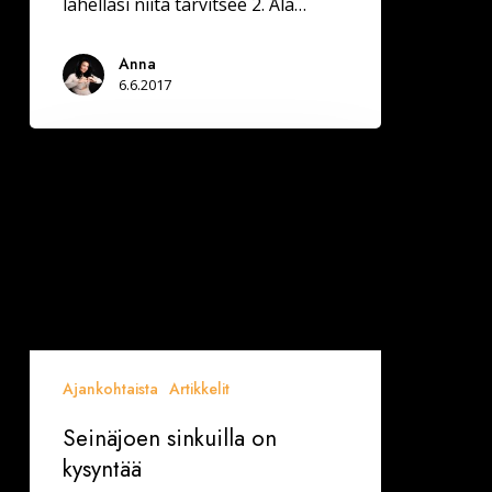
lähelläsi niitä tarvitsee 2. Älä…
Anna
6.6.2017
Seinäjoen
sinkuilla
on
kysyntää
Ajankohtaista
Artikkelit
Seinäjoen sinkuilla on
kysyntää