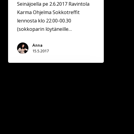
Seinäjoella pe 2.6.2017 Ravintola
Karma Ohjelma Sokkotreffit
lennosta klo 22.00-00.30
(sokkoparin löytäneille…
Anna
15.5.2017
Hämeenlinnan
Pilkkeessä
Deittisirkus
LOVE
BILEET/RADALLE.com
Pre-
Party
ke