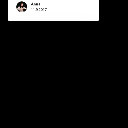
Anna
11.9.2017
Joensuussa
Deittisirkus
LOVE
BILEET
pe
8.9.
(Bepop)