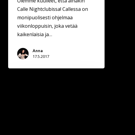
Olemme kuulleet, että ainakin
Calle Nightclubissa! Callessa on
monipuolisesti ohjelmaa
viikonloppuisin, joka vetää
kaikenlaisia ja…
Anna
17.5.2017
Seinäjoella
Deittisirkus
LOVE
BILEET
pe
2.6.
(Ravintola