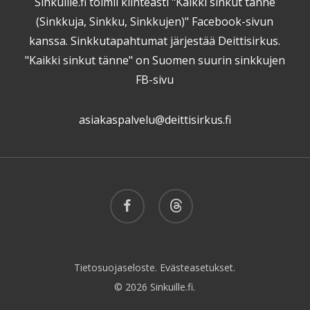
Sinkuille.fi toimii kiinteästi "Kaikki sinkut tänne
(Sinkkuja, Sinkku, Sinkkujen)" Facebook-sivun
kanssa. Sinkkutapahtumat järjestää Deittisirkus.
"Kaikki sinkut tänne" on Suomen suurin sinkkujen
FB-sivu
asiakaspalvelu@deittisirkus.fi
facebook
threads
Tietosuojaseloste.
Evästeasetukset.
© 2026 Sinkuille.fi.