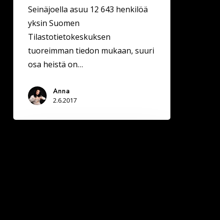
Seinäjoella asuu 12 643 henkilöä
yksin Suomen
Tilastotietokeskuksen
tuoreimman tiedon mukaan, suuri
osa heistä on…
Anna
2.6.2017
Vinkit
seuran
löytämiseen
Kokkolassa