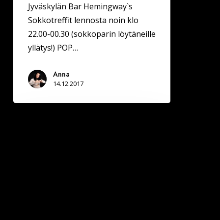
Jyväskylän Bar Hemingway`s
Sokkotreffit lennosta noin klo
22.00-00.30 (sokkoparin löytäneille
yllätys!) POP…
Anna
14.12.2017
KAJAANI
-
Deittisirkus
LOVE
BILEET
la
2.12.
(Peeveebar)