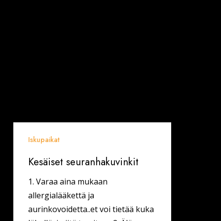
Kesäiset
seuranhakuvinkit
Iskupaikat
Kesäiset seuranhakuvinkit
1. Varaa aina mukaan
allergialääkettä ja
aurinkovoidetta..et voi tietää kuka