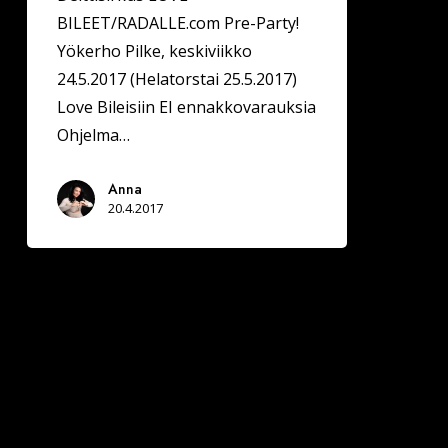
BILEET/RADALLE.com Pre-Party!
Yökerho Pilke, keskiviikko
24.5.2017 (Helatorstai 25.5.2017)
Love Bileisiin EI ennakkovarauksia
Ohjelma…
Anna
20.4.2017