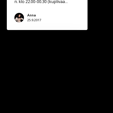
n. klo 22.00-00.30 (kuplivaa…
Anna
25.9.2017
SOMEROLLA
Deittisirkus
LOVE
BILEET
la
28.10.