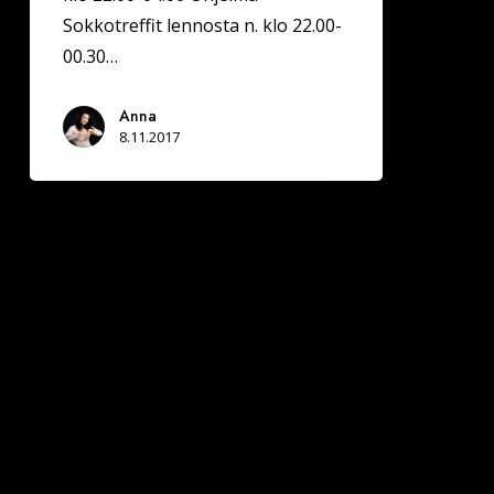
Sokkotreffit lennosta n. klo 22.00-
00.30…
Anna
8.11.2017
Rovaniemellä
Deittisirkus
LOVE
BILEET
la
21.10.
(Yökerho
Doris)