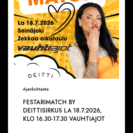
18.7.2026,
klo
16.30-
17.30
VAUHTIAJOT
Ajankohtaista
FESTARIMATCH BY
DEITTISIRKUS LA 18.7.2026,
KLO 16.30-17.30 VAUHTIAJOT