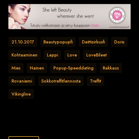
21.10.2017
Beautypopupfi
Deittisirkusfi
Doris
Kohtaaminen
Lappi
Love
LoveBileet
Mies
Nainen
Popup-Speeddating
Rakkaus
Rovaniemi
Sokkotreffitlennosta
Treffit
Vikingline