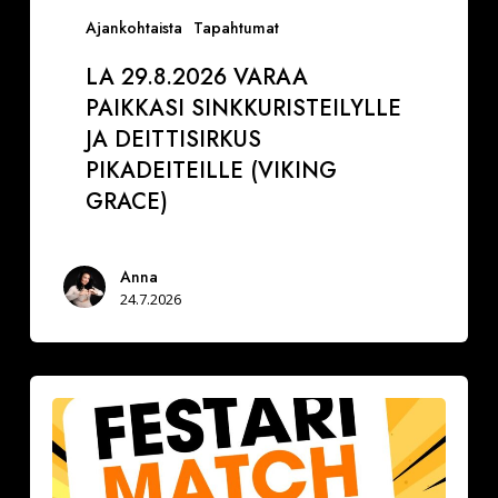
Ajankohtaista
Tapahtumat
LA 29.8.2026 VARAA
PAIKKASI SINKKURISTEILYLLE
JA DEITTISIRKUS
PIKADEITEILLE (VIKING
GRACE)
Anna
24.7.2026
Festarimatch
by
Deittisirkus
la