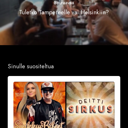
Seuraavaa
Tuletko Tampereelle vai Helsinkiin?
Sinulle suositeltua
Sinkkubileet
la
19.9.2026
–
Deittisirkus
Speed
Dating,