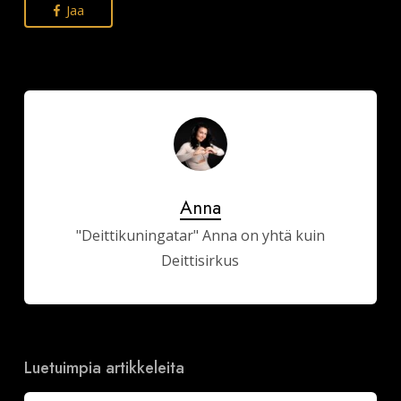
Jaa
Anna
"Deittikuningatar" Anna on yhtä kuin
Deittisirkus
Luetuimpia artikkeleita