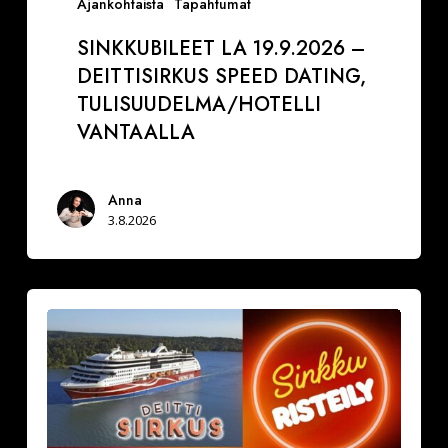
Ajankohtaista
Tapahtumat
SINKKUBILEET LA 19.9.2026 –
DEITTISIRKUS SPEED DATING,
TULISUUDELMA/HOTELLI
VANTAALLA
Anna
3.8.2026
La
29.8.2026
Varaa
paikkasi
Sinkkuristeilylle
ja