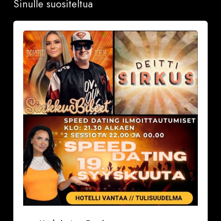
Sinulle suositeltua
Sinkkubileet
la
19.9.2026
–
Deittisirkus
Speed
Dating,
Tulisuudelma/Hotelli
Vantaalla