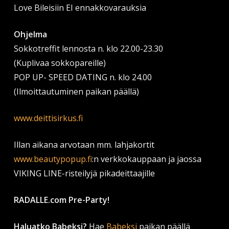
Love Bileisiin EI ennakkovarauksia
Ohjelma
Sokkotreffit lennosta n. klo 22.00-23.30
(Kuplivaa sokkopareille)
POP UP- SPEED DATING n. klo 24.00
(Ilmoittautuminen paikan päällä)
www.deittisirkus.fi
Illan aikana arvotaan mm. lahjakortit
www.beautypopup.fi
:n verkkokauppaan ja jaossa
VIKING LINE-risteilyjä pikadeittaajille
RADALLE.com Pre-Party!
Haluatko Babeksi?
Hae
Babeksi
paikan päällä