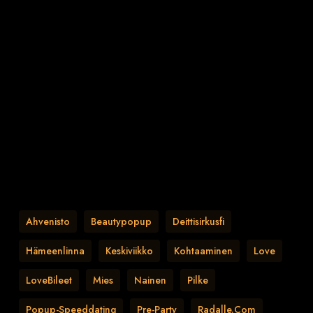
Ahvenisto
Beautypopup
Deittisirkusfi
Hämeenlinna
Keskiviikko
Kohtaaminen
Love
LoveBileet
Mies
Nainen
Pilke
Popup-Speeddating
Pre-Party
Radalle.com