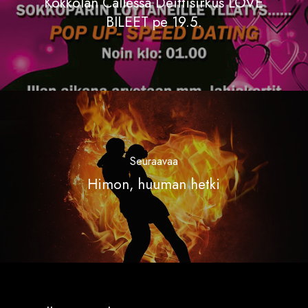
Kokkolan Callessa Deittisirkus LOVE
BILEET pe 19.5.
Seuraavaa
Himon, huuman hetki