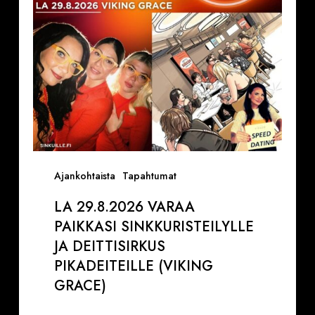
Deittisirkus
pikadeiteille
(Viking
Grace)
Ajankohtaista
Tapahtumat
LA 29.8.2026 VARAA
PAIKKASI SINKKURISTEILYLLE
JA DEITTISIRKUS
PIKADEITEILLE (VIKING
GRACE)