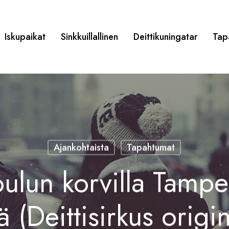
Iskupaikat
Sinkkuillallinen
Deittikuningatar
Tap
Ajankohtaista
Tapahtumat
joulun korvilla Tampe
ä (Deittisirkus origi