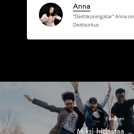
Anna
"Deittikuningatar" Anna on
Deittisirkus
Edellinen
Miksi hidastaa