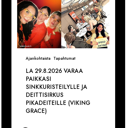
Deittisirkus
1
pikadeiteille
1
(Viking
V
Grace)
Ajankohtaista
Tapahtumat
LA 29.8.2026 VARAA
PAIKKASI
SINKKURISTEILYLLE JA
DEITTISIRKUS
PIKADEITEILLE (VIKING
GRACE)