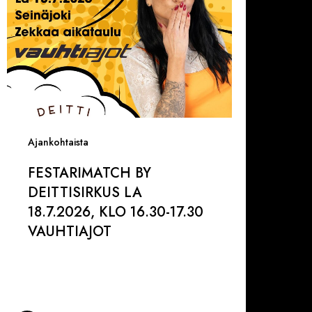
6.30-
7.30
AUHTIAJOT
Ajankohtaista
FESTARIMATCH BY
DEITTISIRKUS LA
18.7.2026, KLO 16.30-17.30
VAUHTIAJOT