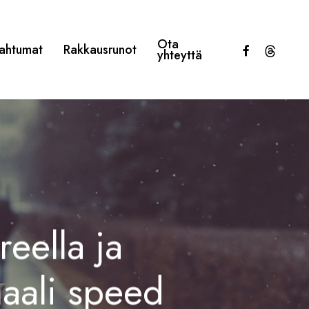
Ota
facebook
threads
ahtumat
Rakkausrunot
yhteyttä
reella ja
naali speed