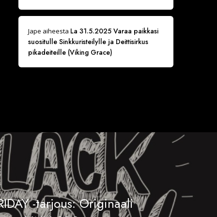
La 31.5.2025 Varaa paikkasi
Jape
aiheesta
suositulle Sinkkuristeilylle ja Deittisirkus
pikadeiteille (Viking Grace)
IDAY -tarjous: Originaali