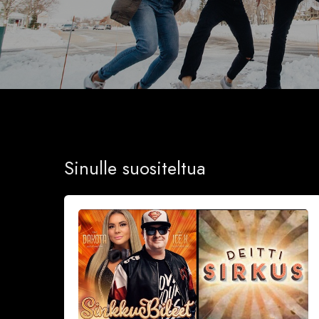
Sinulle suositeltua
Sinkkubileet
la
19.9.2026
–
Deittisirkus
Speed