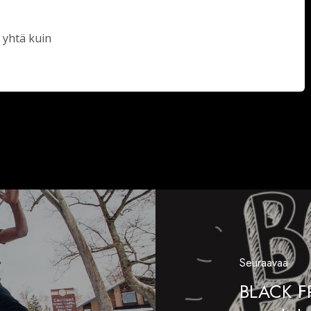
 yhtä kuin
Seuraavaa
BLACK FR