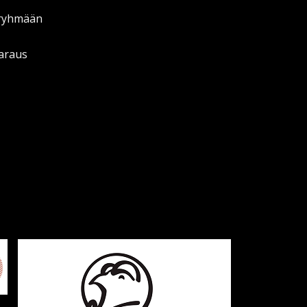
 ryhmään
varaus