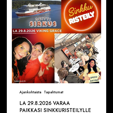
Varaa
paikkasi
Sinkkuristeilylle
ja
Deittisirkus
pikadeiteille
(Viking
Grace)
Ajankohtaista
Tapahtumat
LA 29.8.2026 VARAA
PAIKKASI SINKKURISTEILYLLE