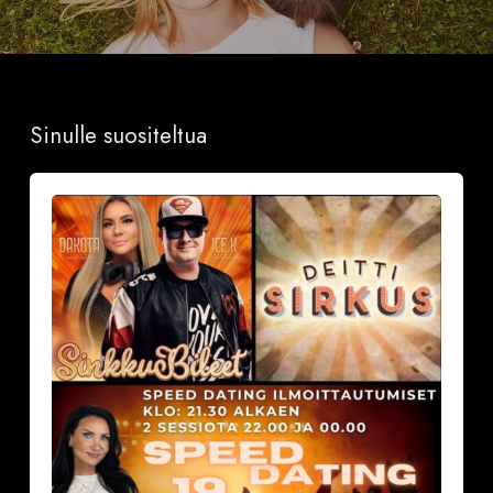
Sinulle suositeltua
Sinkkubileet
la
19.9.2026
–
Deittisirkus
Speed
Dating,
Tulisuudelma/Hotelli
Vantaalla