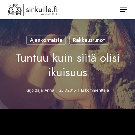
Skip
Valik
to
Sulje
main
valikk
content
Ajankohtaista
Rakkausrunot
Tuntuu kuin siitä olisi
ikuisuus
Kirjoittaja:
Anna
25.8.2015
Ei kommentteja