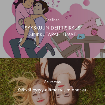
Edellinen
SYYSKUUN DEITTISIRKUS
SINKKUTAPAHTUMAT
Seuraavaa
Ystävät pysyy elämässä, miehet ei.