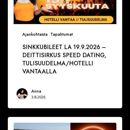
Ajankohtaista
Tapahtumat
SINKKUBILEET LA 19.9.2026 –
DEITTISIRKUS SPEED DATING,
TULISUUDELMA/HOTELLI
VANTAALLA
Anna
3.8.2026
La
29.8.2026