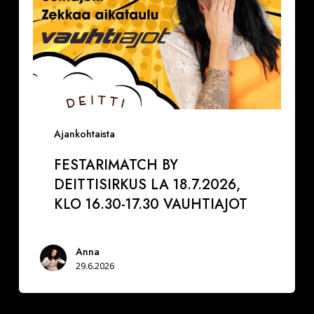
VAUHTIAJOT
Ajankohtaista
FESTARIMATCH BY
DEITTISIRKUS LA 18.7.2026,
KLO 16.30-17.30 VAUHTIAJOT
Anna
29.6.2026