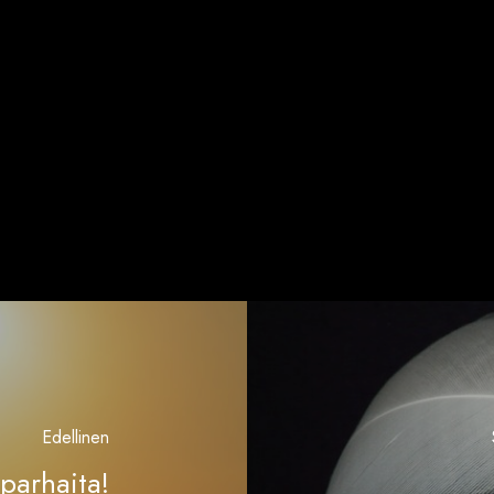
Edellinen
parhaita!