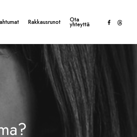
Ota
facebook
threads
ahtumat
Rakkausrunot
yhteyttä
ama?