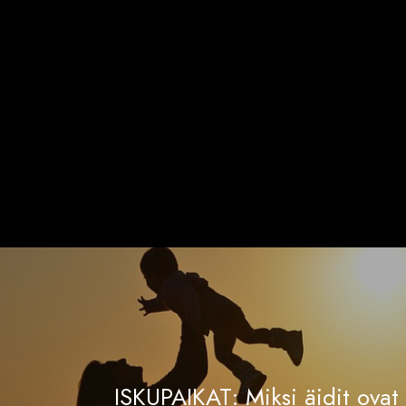
ISKUPAIKAT: Miksi äidit ovat 