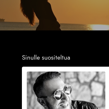
Sinulle suositeltua
Onnea
ja
iloa