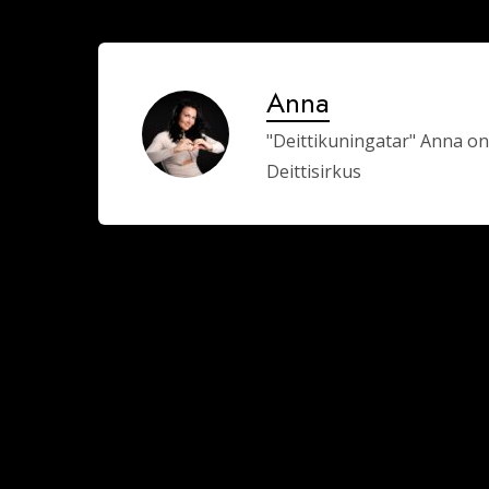
Anna
"Deittikuningatar" Anna on
Deittisirkus