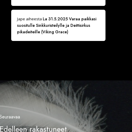
La 31.5.2025 Varaa paikkasi
Jape
aiheesta
suositulle Sinkkuristeilylle ja Deittisirkus
pikadeiteille (Viking Grace)
Seuraavaa
Edelleen rakastuneet