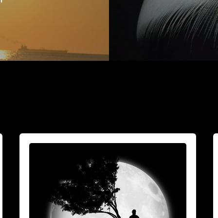
Vuoksesi
M
sun
h