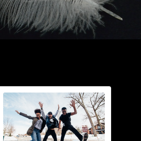
iksi
idastaa