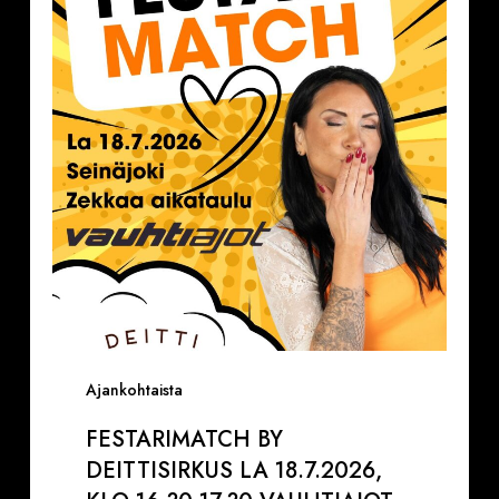
Deittisirkus
la
18.7.2026,
klo
16.30-
17.30
VAUHTIAJOT
Ajankohtaista
FESTARIMATCH BY
DEITTISIRKUS LA 18.7.2026,