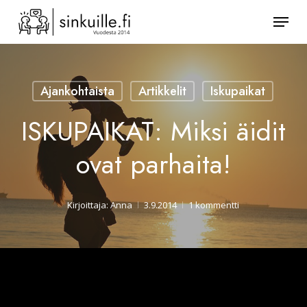
Skip
Valik
to
Sulje
main
valikk
content
Ajankohtaista
Artikkelit
Iskupaikat
ISKUPAIKAT: Miksi äidit
ovat parhaita!
Kirjoittaja:
Anna
3.9.2014
1 kommentti