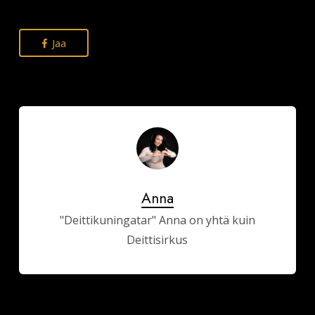
Jaa
Anna
"Deittikuningatar" Anna on yhtä kuin
Deittisirkus