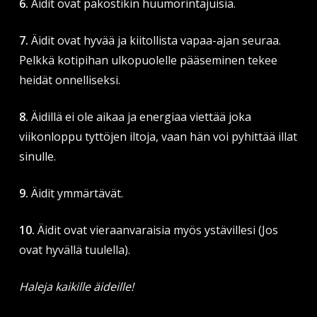
6.
Äidit ovat pakostikin huumorintajuisia.
7.
Äidit ovat hyvää ja kiitollista vapaa-ajan seuraa.
Pelkkä kotipihan ulkopuolelle pääseminen tekee
heidät onnelliseksi.
8.
Äidillä ei ole aikaa ja energiaa viettää joka
viikonloppu tyttöjen iltoja, vaan hän voi pyhittää illat
sinulle.
9.
Äidit ymmärtävät.
10.
Äidit ovat vieraanvaraisia myös ystävillesi (Jos
ovat hyvällä tuulella).
Haleja kaikille äideille!