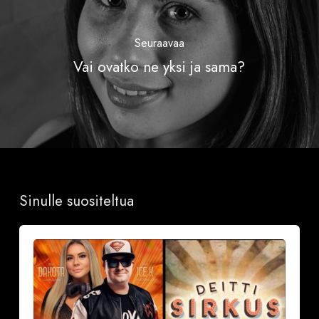
Seuraavaa
Vai ovatko ne yksi ja sama?
Sinulle suositeltua
Sinkkubileet
la
19.9.2026
–
Deittisirkus