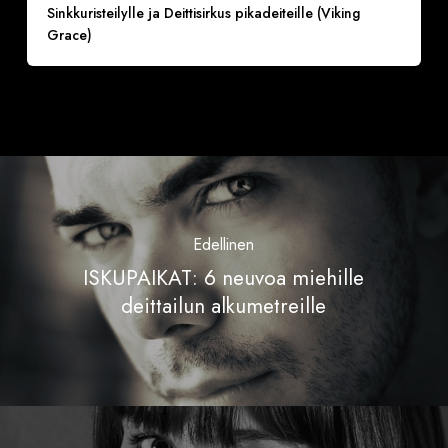
Sinkkuristeilylle ja Deittisirkus pikadeiteille (Viking
Grace)
Edellinen
ISKUPAIKAT: 6 neuvoa miehille
deittailun alkumetreille