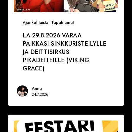
Ajankohtaista
Tapahtumat
LA 29.8.2026 VARAA
PAIKKASI SINKKURISTEILYLLE
JA DEITTISIRKUS
PIKADEITEILLE (VIKING
GRACE)
Anna
24.7.2026
Festarimatch
by