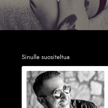
Sinulle suositeltua
Onnea
ja
iloa