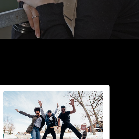
iksi
idastaa