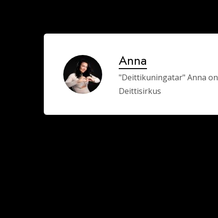
Anna
"Deittikuningatar" Anna on
Deittisirkus