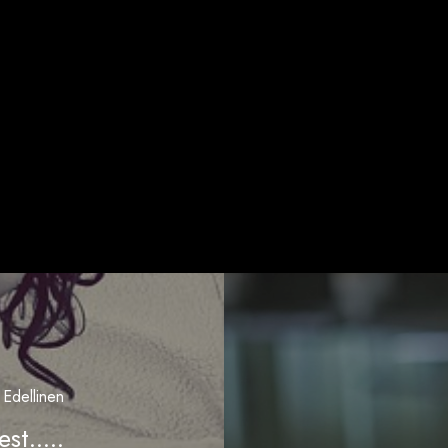
Edellinen
st.....