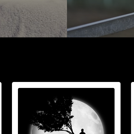
Vuoksesi
M
sun
h