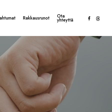
Ota
facebook
threads
ahtumat
Rakkausrunot
yhteyttä