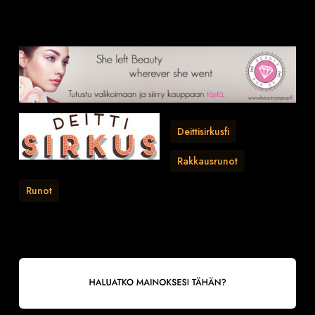
Deittisirkusfi
Rakkausrunot
Runot