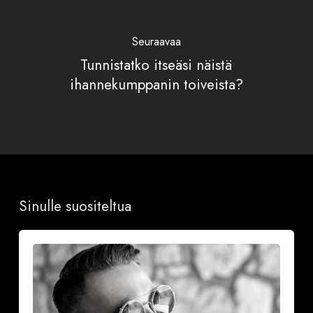
Seuraavaa
Tunnistatko itseäsi näistä
ihannekumppanin toiveista?
Sinulle suositeltua
Onnea
ja
iloa