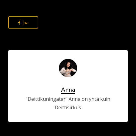
Jaa
Anna
"Deittikuningatar" Anna on yhtä kuin
Deittisirkus