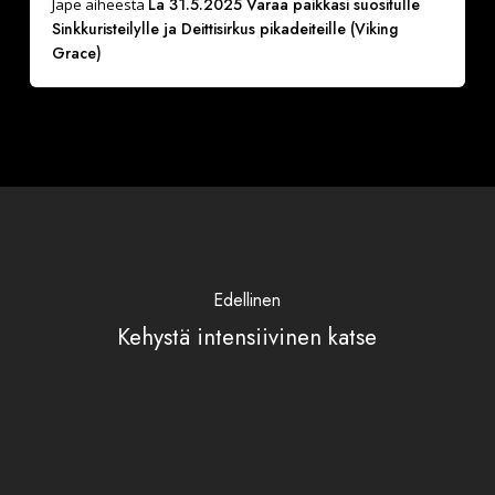
La 31.5.2025 Varaa paikkasi suositulle
Jape
aiheesta
Sinkkuristeilylle ja Deittisirkus pikadeiteille (Viking
Grace)
Edellinen
Kehystä intensiivinen katse