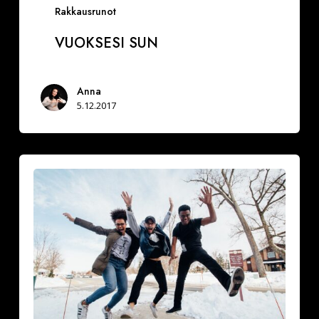
Rakkausrunot
VUOKSESI SUN
Anna
5.12.2017
Miksi
hidastaa