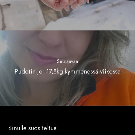
Seuraavaa
Pudotin jo -17,8kg kymmenessä viikossa
Sinulle suositeltua