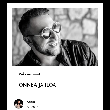
Onnea
ja
iloa
Rakkausrunot
ONNEA JA ILOA
Anna
8.1.2018