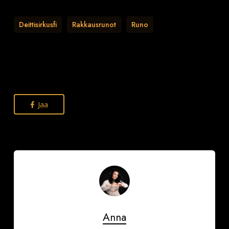
Deittisirkusfi
Rakkausrunot
Runo
Jaa
Anna