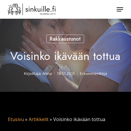
Skip
Valik
to
Sulje
main
valikk
content
Rakkausrunot
Voisinko ikävään tottua
Kirjoittaja:
Anna
18.11.2015
Ei kommentteja
Etusivu
»
Artikkelit
»
Voisinko ikävään tottua