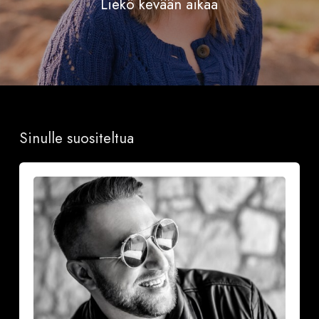
Liekö kevään aikaa
Sinulle suositeltua
Onnea
ja
iloa