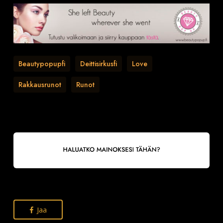
Beautypopupfi
Deittisirkusfi
Love
Rakkausrunot
Runot
Jaa