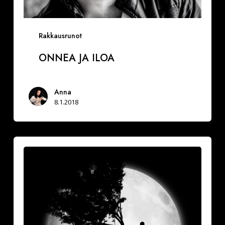
Rakkausrunot
ONNEA JA ILOA
Anna
8.1.2018
Vuoksesi
sun