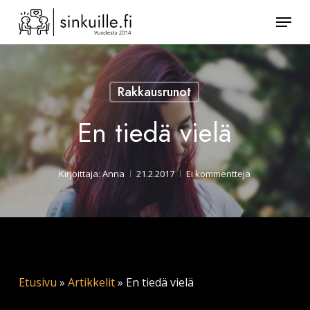
Skip
Valik
to
Sulje
main
valikk
content
Rakkausrunot
En tiedä vielä
Kirjoittaja:
Anna
21.2.2017
Ei kommentteja
Etusivu
»
Artikkelit
»
En tiedä vielä