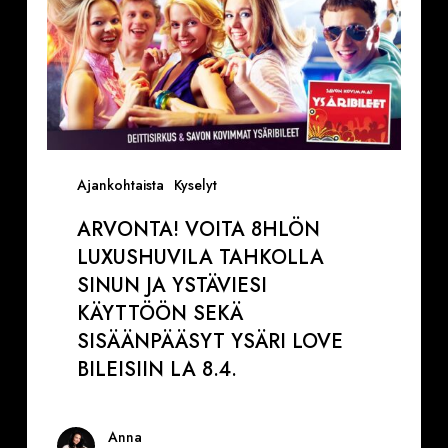
8hlön
luxushuvila
Tahkolla
sinun
ja
ystäviesi
käyttöön
Ajankohtaista
Kyselyt
sekä
sisäänpääsyt
ARVONTA! VOITA 8HLÖN
Ysäri
LUXUSHUVILA TAHKOLLA
Love
SINUN JA YSTÄVIESI
Bileisiin
KÄYTTÖÖN SEKÄ
la
SISÄÄNPÄÄSYT YSÄRI LOVE
8.4.
BILEISIIN LA 8.4.
Anna