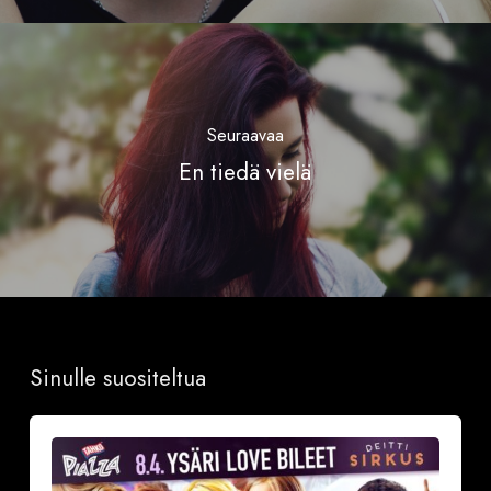
Seuraavaa
En tiedä vielä
Sinulle suositeltua
ARVONTA!
VOITA