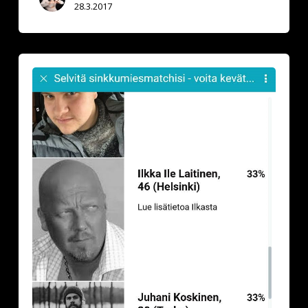
28.3.2017
Selvitä
sinkkumiesmatchisi
–
voita
kevätsiivous!