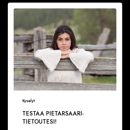
Testaa
Pietarsaari-
tietoutesi!
Kyselyt
TESTAA PIETARSAARI-
TIETOUTESI!