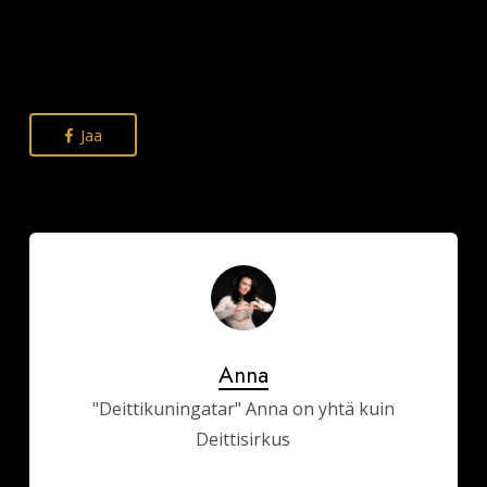
Jaa
Anna
"Deittikuningatar" Anna on yhtä kuin
Deittisirkus