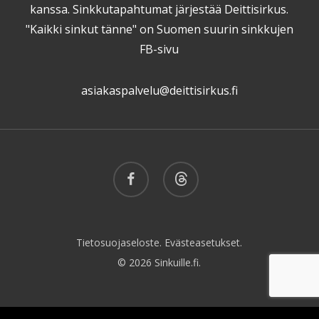
kanssa. Sinkkutapahtumat järjestää Deittisirkus.
"Kaikki sinkut tänne" on Suomen suurin sinkkujen
FB-sivu
asiakaspalvelu@deittisirkus.fi
facebook
threads
Tietosuojaseloste.
Evästeasetukset.
© 2026 Sinkuille.fi.