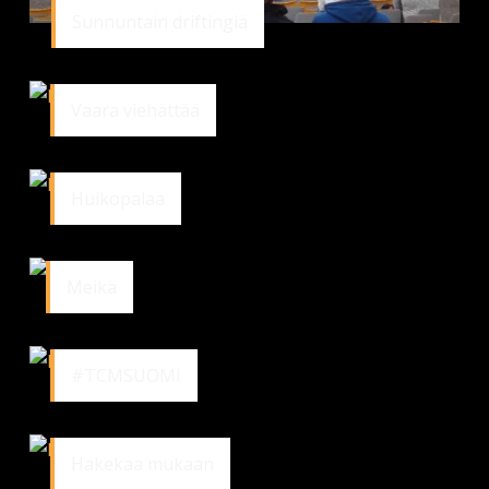
Sunnuntain driftingiä
Vaara viehättää
Huikopalaa
Meikä
#TCMSUOMI
Hakekaa mukaan