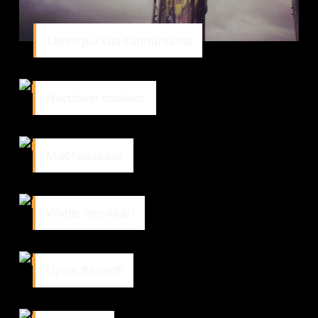
Lavan purkua sunnuntaina
Näyttävin maalaus
Muonaaaaaaa
Villelle mönkkäri
Upeat Beibet!!!