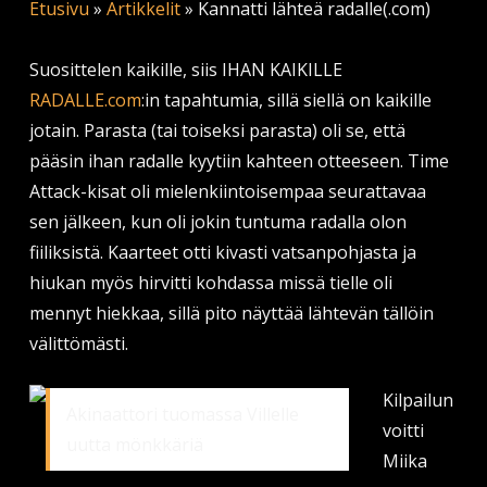
Etusivu
»
Artikkelit
»
Kannatti lähteä radalle(.com)
Suosittelen kaikille, siis IHAN KAIKILLE
RADALLE.com
:in tapahtumia, sillä siellä on kaikille
jotain. Parasta (tai toiseksi parasta) oli se, että
pääsin ihan radalle kyytiin kahteen otteeseen. Time
Attack-kisat oli mielenkiintoisempaa seurattavaa
sen jälkeen, kun oli jokin tuntuma radalla olon
fiiliksistä. Kaarteet otti kivasti vatsanpohjasta ja
hiukan myös hirvitti kohdassa missä tielle oli
mennyt hiekkaa, sillä pito näyttää lähtevän tällöin
välittömästi.
K
ilpailun
Akinaattori tuomassa Villelle
voitti
uutta mönkkäriä
Miika