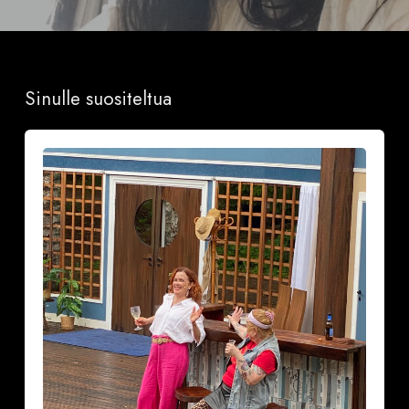
Sinulle suositeltua
Ranskalainen
pyjama
naurattaa
kyyneliin
Krapin
kesäteatterissa
(VAROITUS,
ON
TIETTY
SINKKURYHMÄ
KENELLE