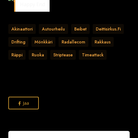
Happy End
Akinaattori
Autourheilu
Beibet
Deittisirkus.fi
Drifting
Mönkkäri
Radallecom
Rakkaus
Räppi
Ruoka
Striptease
Timeattack
Jaa