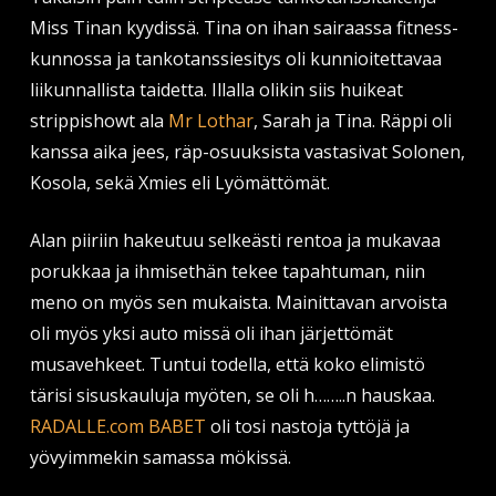
Miss Tinan kyydissä. Tina on ihan sairaassa fitness-
kunnossa ja tankotanssiesitys oli kunnioitettavaa
liikunnallista taidetta. Illalla olikin siis huikeat
strippishowt ala
Mr Lothar
, Sarah ja Tina. Räppi oli
kanssa aika jees, räp-osuuksista vastasivat Solonen,
Kosola, sekä Xmies eli Lyömättömät.
Alan piiriin hakeutuu selkeästi rentoa ja mukavaa
porukkaa ja ihmisethän tekee tapahtuman, niin
meno on myös sen mukaista. Mainittavan arvoista
oli myös yksi auto missä oli ihan järjettömät
musavehkeet. Tuntui todella, että koko elimistö
tärisi sisuskauluja myöten, se oli h……..n hauskaa.
RADALLE.com BABET
oli tosi nastoja tyttöjä ja
yövyimmekin samassa mökissä.