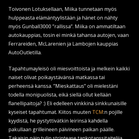
Toivonen Lotuksellaan, Miika tunnetaan myös
hulppeasta elämäntyylistään ja hänet on nähty
myös Gunball3000 ”rallissa”. Miika on ammatiltaan
autokauppias, tosin ei minkä tahansa autojen, vaan
Ferrareiden, McLarenien ja Lambojen kauppias
AutoOutletilla.
Tapahtumayleisö oli miesvoittoista ja melkein kaikki
naiset olivat poikaystävänsä matkassa tai
perheensä kanssa. ”Mieskattaus” oli mielestäni
todella monipuolista, eikä siellä ollut kellään
flanellipaitoja? :) Eli edelleen vinkkinä sinkkunaisille
kyseiset tapahtumat. Kiitos muuten
TCM
:n pojille
kyydistä, he pystyttivätkin leirinsä kahdella
pakullaan grilleineen päivineen paikan päälle.
Takaisin päin tulin striptease tankotanssitaitelija