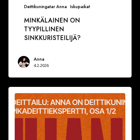
Deittikuningatar Anna
Iskupaikat
MINKÄLAINEN ON
TYYPILLINEN
SINKKURISTEILIJÄ?
Anna
4.2.2026
Ihana
Kipinä:
RAKKAUSPODCAST
VIERAANA
ANNA
UUSIHEIMALA