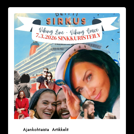
Minkälainen
on
tyypillinen
sinkkuristeilijä?
Ajankohtaista
Artikkelit