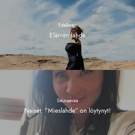
Edellinen
Elämän lähde
Seuraavaa
Naiset: ”Mieslähde” on löytynyt!