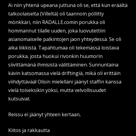
Ai niin yhtenä upeana juttuna oli se, että kun eräältä
talkoolaiselta (Villeltä) oli taannoin pöllitty
mönkkäri, niin RADALLE.comin porukka oli
hommannut tilalle uuden, joka luovutettiin
asianomaiselle palkintojen jaon yhteydessä. Se oli
aika liikkistä. Tapahtumaa oli tekemässä loistava
porukka, josta huokui rivonkin huumorin
siivittämänä ihmisistä välittäminen. Sunnuntaina
kävin katsomassa vielä driftingiä, mikä oli erittäin
viihdyttävää! Olisin mielelläni jäänyt staffin kanssa
vielä toiseksikin yöksi, mutta velvollisuudet
kutsuivat.
Reissu ei jäänyt yhteen kertaan,
Kiitos ja rakkautta