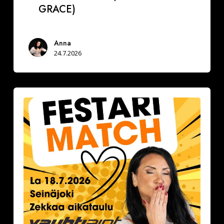
GRACE)
Anna
24.7.2026
Festarimatch
by
Deittisirkus
la
18.7.2026,
klo
16.30-
17.30
VAUHTIAJOT