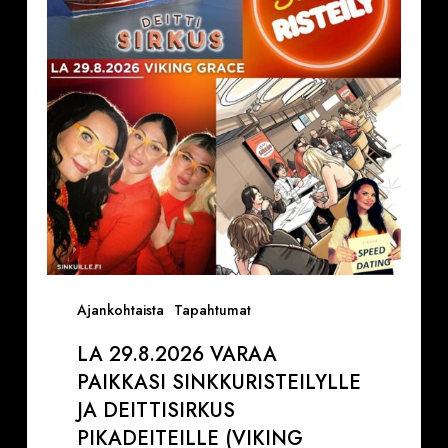
Sinkkuristeilylle
ja
Deittisirkus
pikadeiteille
(Viking
Grace)
Ajankohtaista
Tapahtumat
LA 29.8.2026 VARAA
PAIKKASI SINKKURISTEILYLLE
JA DEITTISIRKUS
PIKADEITEILLE (VIKING