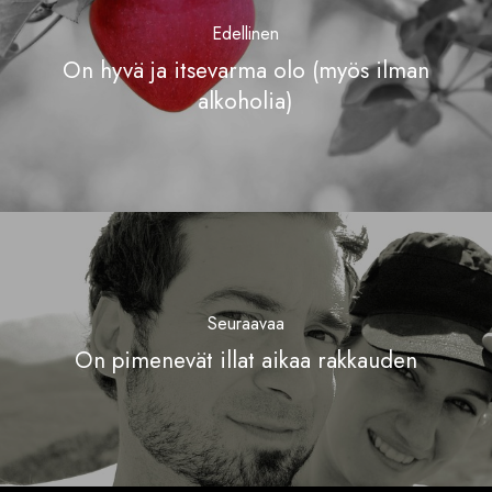
Edellinen
On hyvä ja itsevarma olo (myös ilman
alkoholia)
Seuraavaa
On pimenevät illat aikaa rakkauden