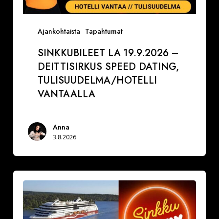
Ajankohtaista
Tapahtumat
SINKKUBILEET LA 19.9.2026 –
DEITTISIRKUS SPEED DATING,
TULISUUDELMA/HOTELLI
VANTAALLA
Anna
3.8.2026
La
29.8.2026
Varaa
paikkasi