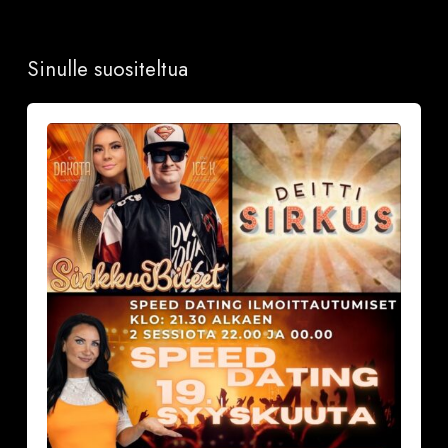
Sinulle suositeltua
Sinkkubileet
la
19.9.2026
–
Deittisirkus
Speed
Dating,
Tulisuudelma/Hotelli
Vantaalla