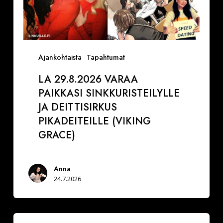
Ajankohtaista
Tapahtumat
LA 29.8.2026 VARAA
PAIKKASI SINKKURISTEILYLLE
JA DEITTISIRKUS
PIKADEITEILLE (VIKING
GRACE)
Anna
24.7.2026
Festarimatch