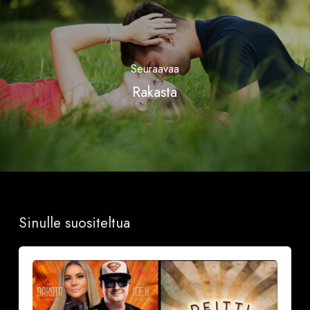
Seuraavaa
Rakasta
Sinulle suositeltua
Sinkkubileet
la
19.9.2026