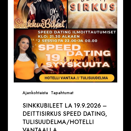
–
Deittisirkus
Speed
Dating,
Tulisuudelma/Hotelli
Vantaalla
Ajankohtaista
Tapahtumat
SINKKUBILEET LA 19.9.2026 –
DEITTISIRKUS SPEED DATING,
TULISUUDELMA/HOTELLI
VANTAALLA