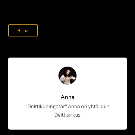
Jaa
Anna
"Deittikuningatar" Anna on yhtä kuin
Deittisirkus