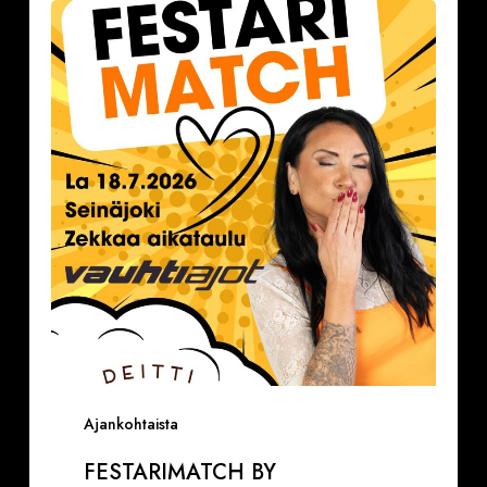
by
Deittisirkus
la
18.7.2026,
klo
16.30-
17.30
VAUHTIAJOT
Ajankohtaista
FESTARIMATCH BY