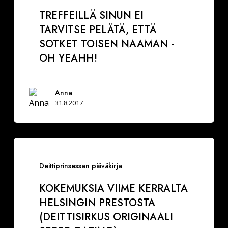
ei
TREFFEILLÄ SINUN EI
tarvitse
TARVITSE PELÄTÄ, ETTÄ
pelätä,
SOTKET TOISEN NAAMAN -
että
OH YEAHH!
sotket
toisen
naaman
Anna
-
31.8.2017
Oh
Yeahh!
Kokemuksia
viime
Deittiprinsessan päiväkirja
kerralta
KOKEMUKSIA VIIME KERRALTA
Helsingin
HELSINGIN PRESTOSTA
Prestosta
(DEITTISIRKUS ORIGINAALI
(Deittisirkus