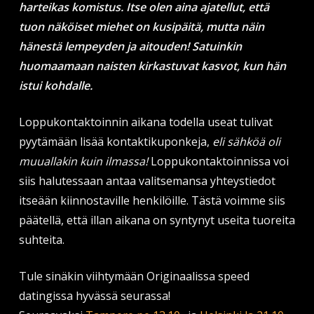
harteikas komistus. Itse olen aina ajatellut, että
tuon näköiset miehet on kusipäitä, mutta näin
hänestä lempeyden ja aitouden! Satuinkin
huomaamaan naisten kirkastuvat kasvot, kun hän
istui kohdalle.
Loppukontaktoinnin aikana todella useat tulivat
pyytämään lisää kontaktikuponkeja,
eli sähköä oli
muuallakin kuin ilmassa!
Loppukontaktoinnissa voi
siis halutessaan antaa valitsemansa yhteystiedot
itseään kiinnostaville henkilöille. Tästä voimme siis
päätellä, että illan aikana on syntynyt useita tuoreita
suhteita.
Tule sinäkin viihtymään Originaalissa speed
datingissa hyvässä seurassa!