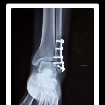
Muuttuvia
tilanteita:
oksennusta,
murtuneita
jalkoja
ja
hassuja
sattumuksia….