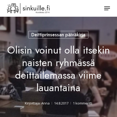
Skip
Valik
to
Sulje
main
valikk
content
Deittiprinsessan päiväkirja
Olisin voinut olla itsekin
naisten ryhmässä
deittailemassa viime
lauantaina
Kirjoittaja:
Anna
14.8.2017
1 kommentti