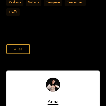
Rakkaus
Sähköä
Tampere
Teerenpeli
Treffit
Jaa
Anna