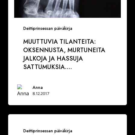
Deittiprinsessan päiväkirja
MUUTTUVIA TILANTEITA:
OKSENNUSTA, MURTUNEITA
JALKOJA JA HASSUJA
SATTUMUKSIA….
Anna
8.12.2017
Treffeillä
sinun
Deittiprinsessan päiväkirja