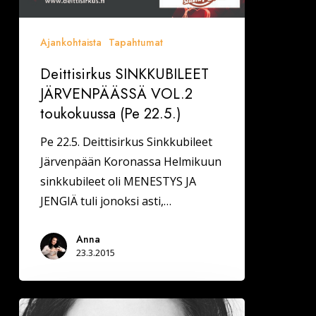
Ajankohtaista
Tapahtumat
Deittisirkus SINKKUBILEET
JÄRVENPÄÄSSÄ VOL.2
toukokuussa (Pe 22.5.)
Pe 22.5. Deittisirkus Sinkkubileet
Järvenpään Koronassa Helmikuun
sinkkubileet oli MENESTYS JA
JENGIÄ tuli jonoksi asti,…
Anna
23.3.2015
Kun