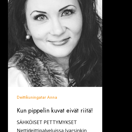
pippelin
kuvat
eivät
riitä!
Deittikuningatar Anna
Kun pippelin kuvat eivät riitä!
SÄHKÖISET PETTYMYKSET
Nettideittipalveluissa (varsinkin