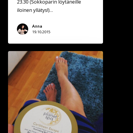
23.30 (Sokkoparin löytäneille
iloinen yllätys!)…
Anna
19.10.2015
Meikitön
ja
kengätön
kolmekymppinen