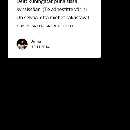
Deittikuningatar punaisissa
kynsissään! (Te äänestitte värin)
On selvää, että miehet rakastavat
naisellisia naisia. Vai onko…
Anna
10.11.2014