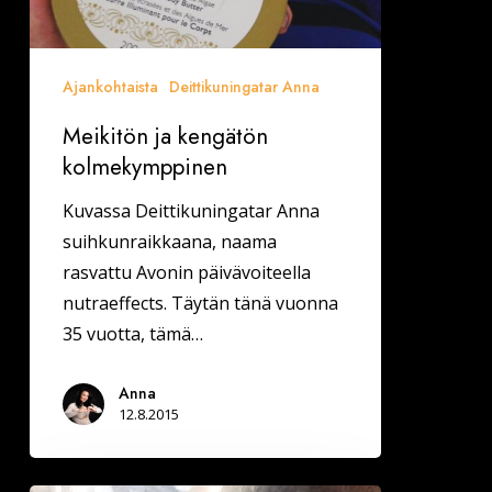
Ajankohtaista
Deittikuningatar Anna
Meikitön ja kengätön
kolmekymppinen
Kuvassa Deittikuningatar Anna
suihkunraikkaana, naama
rasvattu Avonin päivävoiteella
nutraeffects. Täytän tänä vuonna
35 vuotta, tämä…
Anna
12.8.2015