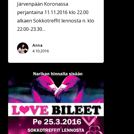
Järvenpään Koronassa
perjantaina 11.11.2016 klo 22.00
alkaen Sokkotreffit lennosta n. klo
22.00-23.30…
Anna
4.10.2016
Deittisirkus
LOVE
BILEET
Järvenpäässä
pe
25.3.