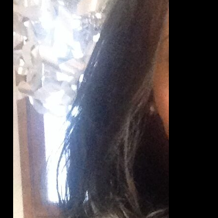
Pitkällä
tukalla
enemmän
vientiä