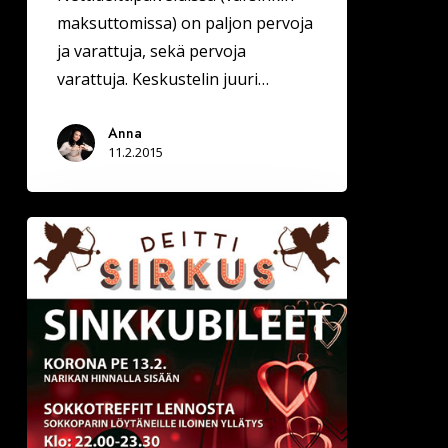
maksuttomissa) on paljon pervoja
ja varattuja, sekä pervoja
varattuja. Keskustelin juuri…
Anna
11.2.2015
Deittisirkus
SINKKUBILEET
JÄRVENPÄÄSSÄ
PERJANTAI
13.2.
KORONA!!