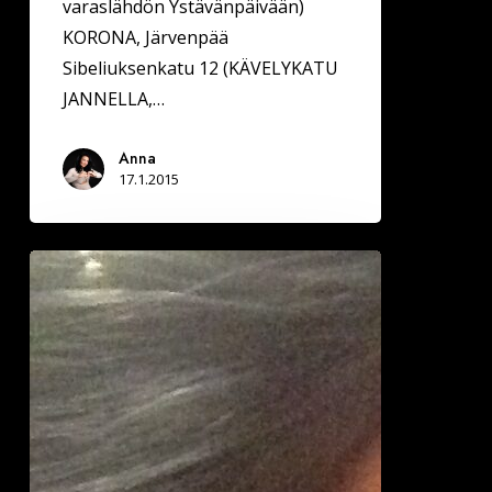
varaslähdön Ystävänpäivään)
KORONA, Järvenpää
Sibeliuksenkatu 12 (KÄVELYKATU
JANNELLA,…
Anna
17.1.2015
Primitiivistä
vetovoimaa?