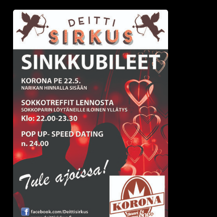
Deittisirkus
SINKKUBILEET
JÄRVENPÄÄSSÄ
VOL.2
toukokuussa
(Pe
22.5.)