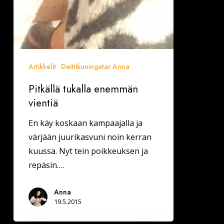
Artikkelit
Deittikuningatar Anna
Pitkällä tukalla enemmän
vientiä
En käy koskaan kampaajalla ja
värjään juurikasvuni noin kerran
kuussa. Nyt tein poikkeuksen ja
repäsin.…
Anna
19.5.2015