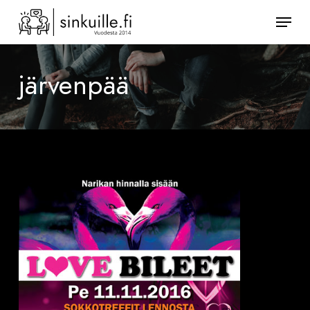
Skip
Valik
to
Sulje
main
valikk
content
järvenpää
Järvenpään
Koronassa
Deittisirkus
LOVE
BILEET
pe
11.11.