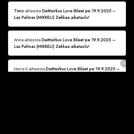
Timo
Deittisirkus Love Bileet pe 19.9.2025 –
aiheesta
Las Palmas (MIKKELI) Zekkaa aikataulu!
Deittisirkus Love Bileet pe 19.9.2025 –
Anna
aiheesta
Las Palmas (MIKKELI) Zekkaa aikataulu!
Deittisirkus Love Bileet pe 19.9.2025 –
Herra X
aiheesta
Las Palmas (MIKKELI) Zekkaa aikataulu!
La 31.5.2025 Varaa paikkasi
Anna Inkeroinen
aiheesta
suositulle Sinkkuristeilylle ja Deittisirkus pikadeiteille
(Viking Grace)
La 31.5.2025 Varaa paikkasi suositulle
Jape
aiheesta