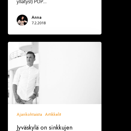
yllätys!) POP…
Anna
7.2.2018
Jyväskylä
on
sinkkujen
”luvattu
maa”
Ajankohtaista
Artikkelit
Jyväskylä on sinkkujen