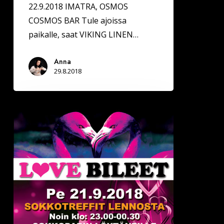
22.9.2018 IMATRA, OSMOS
COSMOS BAR Tule ajoissa
paikalle, saat VIKING LINEN…
Anna
29.8.2018
Deittisirkus
LOVE
BILEET
Lappeenrannassa,
OLD
COCK
pe
21.9.2018