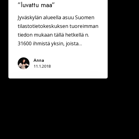
”luvattu maa”
Jyväskylän alueella asuu Suomen
tilastotietokeskuksen tuoreimman
tiedon mukaan tällä hetkellä n.
31600 ihmistä yksin, joista…
Anna
11.1.2018
Kuhmossa
Deittisirkus
LOVE
BILEET
la
10.2.2018