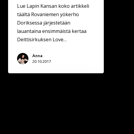
Lue Lapin Kansan koko artikkeli
täältä Rovaniemen yökerho
Doriksessa järjestetään
lauantaina ensimmäistä kertaa
Deittisirkuksen Love…
Anna
20.10.2017
Rovaniemellä
Deittisirkus
LOVE
BILEET
la
21.10.