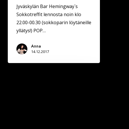
Jyväskylän Bar Hemingway`s
Sokkotreffit lennosta noin klo
22.00-00.30 (sokkoparin löytäneille
yllätys!) POP…
Anna
14.12.2017
Muuttuvia
tilanteita:
oksennusta,
murtuneita
jalkoja
ja
hassuja