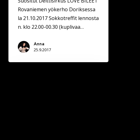
Suositut Deittisirkus LOVE BILEET
Rovaniemen yökerho Doriksessa
la 21.10.2017 Sokkotreffit lennosta
n. klo 22.00-00.30 (kuplivaa…
Anna
25.9.2017
SOMEROLLA
Deittisirkus
LOVE
BILEET
la
28.10.