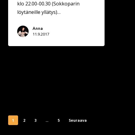
klo 22.00-00.30 (Sokkoparin
löytäneille yllätys)…
Anna
11.9.2017
1
2
3
…
5
Seuraava