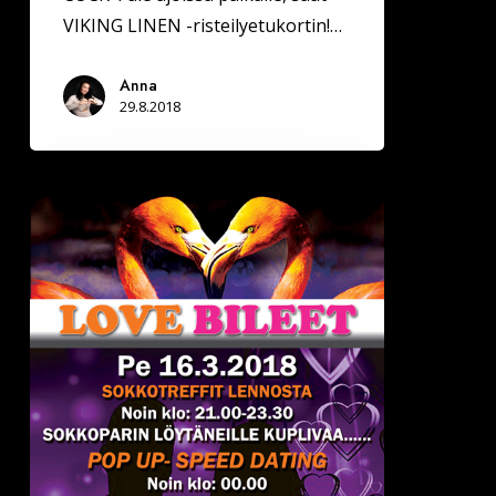
VIKING LINEN -risteilyetukortin!…
Anna
29.8.2018
Jyväskylässä
Deittisirkus
LOVE
BILEET
pe
16.3.2018
(Hemingway`s)