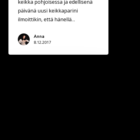
keikka pohjoisessa ja edellisenä
päivänä uusi keikkaparini
ilmoittikin, että hänellä…
Anna
8.12.2017
LAPIN
KANSA
18.10.2017:
Pikatreffailua
pääsee
kokeilemaan
Rovaniemellä
lauantaina
yökerho