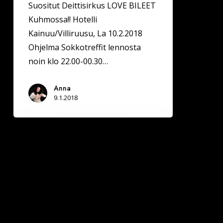
Suositut Deittisirkus LOVE BILEET
Kuhmossa!! Hotelli
Kainuu/Villiruusu, La 10.2.2018
Ohjelma Sokkotreffit lennosta
noin klo 22.00-00.30…
Anna
9.1.2018
Jyväskylässä
Deittisirkus
LOVE
BILEET
la
13.1.2018
(Hemingway`s)